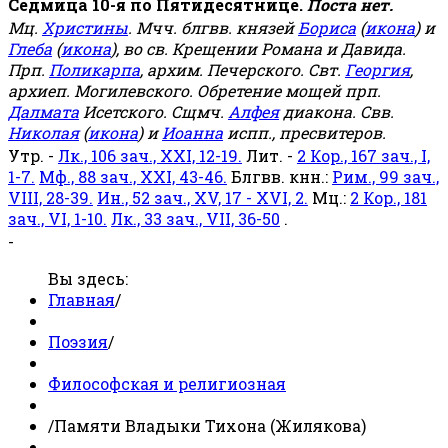
Седмица 10-я по Пятидесятнице.
Поста нет.
Мц.
Христины
. Мчч. блгвв. князей
Бориса
(
икона
) и
Глеба
(
икона
), во св. Крещении Романа и Давида.
Прп.
Поликарпа
, архим. Печерского. Свт.
Георгия
,
архиеп. Могилевского. Обретение мощей прп.
Далмата
Исетского. Сщмч.
Алфея
диакона. Свв.
Николая
(
икона
) и
Иоанна
испп., пресвитеров.
Утр. -
Лк., 106 зач., XXI, 12-19.
Лит. -
2 Кор., 167 зач., I,
1-7.
Мф., 88 зач., XXI, 43-46.
Блгвв. кнн.:
Рим., 99 зач.,
VIII, 28-39.
Ин., 52 зач., XV, 17 - XVI, 2.
Мц.:
2 Кор., 181
зач., VI, 1-10.
Лк., 33 зач., VII, 36-50
.
-
Вы здесь:
Главная
/
Поэзия
/
Философская и религиозная
/
Памяти Владыки Тихона (Жилякова)