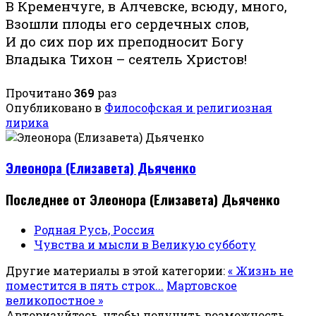
В Кременчуге, в Алчевске, всюду, много,
Взошли плоды его сердечных слов,
И до сих пор их преподносит Богу
Владыка Тихон – сеятель Христов!
Прочитано
369
раз
Опубликовано в
Философская и религиозная
лирика
Элеонора (Елизавета) Дьяченко
Последнее от Элеонора (Елизавета) Дьяченко
Родная Русь, Россия
Чувства и мысли в Великую субботу
Другие материалы в этой категории:
« Жизнь не
поместится в пять строк...
Мартовское
великопостное »
Авторизуйтесь, чтобы получить возможность