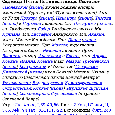
Седмица 11-я по Пятидесятнице.
Поста нет.
Смоленской
(
икона
) иконы Божией Матери,
именуемой "Одигитрия" (Путеводительница). Апп.
от 70-ти
Прохора
(
икона
),
Никанора
(
икона
),
Тимона
(
икона
) и
Пармена
диаконов. Свт.
Питирима
(
икона
),
еп. Тамбовского.
Собор
Тамбовских святых. Мч.
Иулиана
. Мч.
Евстафия
Анкирского. Мч.
Акакия
,
иже в Милете Карийском. Прп.
Павла
(
икона
)
Ксиропотамского. Прп.
Моисея
, чудотворца
Печерского. Сщмч.
Николая
диакона. Прмч.
Василия
, прмцц.
Анастасии
и
Елены
, мчч.
Арефы
,
Иоанна
,
Иоанна
,
Иоанна
и мц.
Мавры
.
Гребневской
(
икона
),
Костромской
и"Умиление"
Серафимо-
Дивеевской
(
икона
) икон Божией Матери. Чтимые
списки со Смоленской иконы Божией Матери:
Устюженская
,
Выдропусская
,
Христофоровская
,
Супрасльская
,
Югская
(
икона
),
Игрицкая
,
Шуйская
(
икона
),
Седмиезерная
,
Сергиевская
(в Троице-
Сергиевой Лавре).
Утр. -
Лк., 4 зач., I, 39-49, 56.
Лит. -
2 Кор., 171 зач., II,
3-15.
Мф., 94 зач., XXIII, 13-22.
Богородицы:
Флп., 240