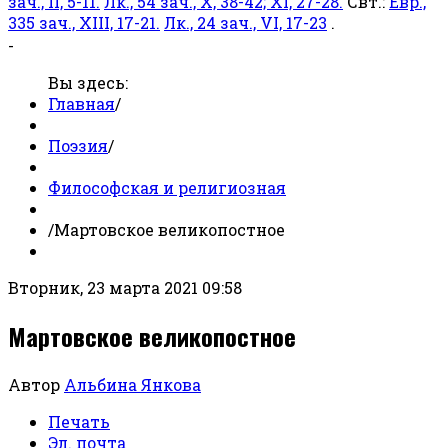
зач., II, 5-11.
Лк., 54 зач., X, 38-42; XI, 27-28.
Свт.:
Евр.,
335 зач., XIII, 17-21.
Лк., 24 зач., VI, 17-23
.
-
Вы здесь:
Главная
/
Поэзия
/
Философская и религиозная
/
Мартовское великопостное
Вторник, 23 марта 2021 09:58
Мартовское великопостное
Автор
Альбина Янкова
Печать
Эл. почта