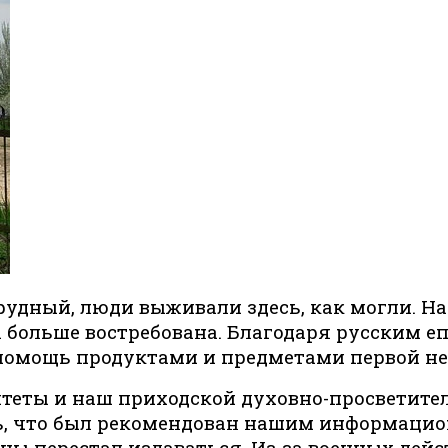
трудный, люди выживали здесь, как могли. Н
 больше востребована. Благодаря русским 
помощь продуктами и предметами первой не
итеты и наш приходской духовно-просветите
ень, что был рекомендован нашим информац
ы перестал издаваться. Из-за военных дейс