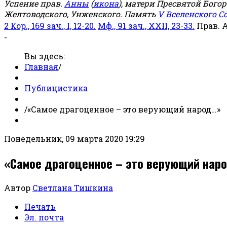
Успение прав.
Анны
(
икона
), матери Пресвятой Бого
Желтоводского, Унженского. Память
V Вселенского С
2 Кор., 169 зач., I, 12-20.
Мф., 91 зач., XXII, 23-33.
Прав. 
-
Вы здесь:
Главная
/
Публицистика
/
«Самое драгоценное – это верующий народ…»
Понедельник, 09 марта 2020 19:29
«Самое драгоценное – это верующий нар
Автор
Светлана Тишкина
Печать
Эл. почта