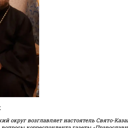
к
ий округ возглавляет настоятель Свято-Каза
на вопросы корреспондента газеты «Православ