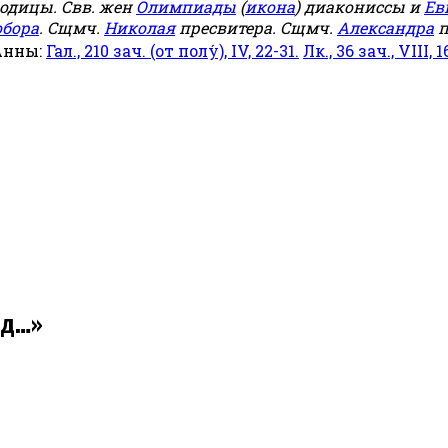
родицы. Свв. жен
Олимпиады
(
икона
) диакониссы и
Ев
обора
. Сщмч.
Николая
пресвитера. Сщмч.
Александра
п
Анны:
Гал., 210 зач. (от полу́), IV, 22-31.
Лк., 36 зач., VIII, 1
од…»