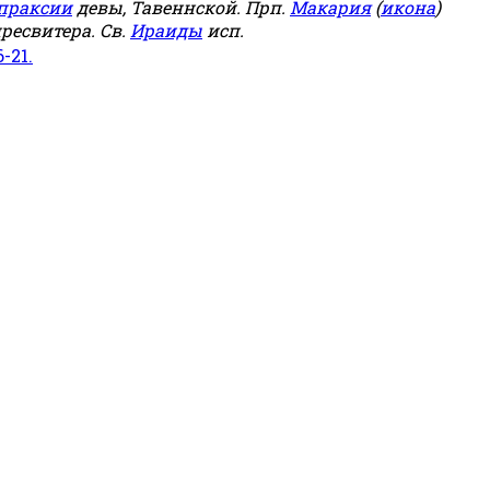
праксии
девы, Тавеннской. Прп.
Макария
(
икона
)
ресвитера. Св.
Ираиды
исп.
6-21.