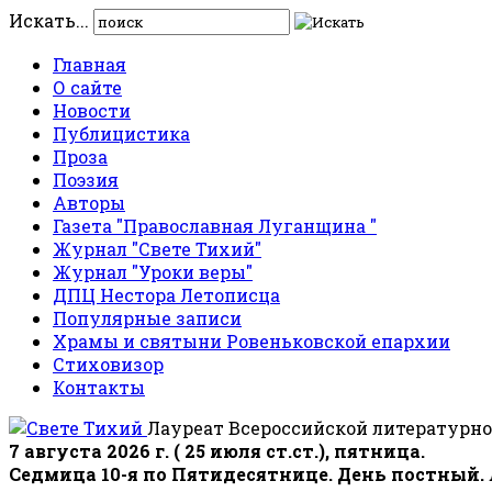
Искать...
Главная
О сайте
Новости
Публицистика
Проза
Поэзия
Авторы
Газета "Православная Луганщина "
Журнал "Свете Тихий"
Журнал "Уроки веры"
ДПЦ Нестора Летописца
Популярные записи
Храмы и святыни Ровеньковской епархии
Стиховизор
Контакты
Лауреат Всероссийской литературно
7 августа 2026 г. ( 25 июля ст.ст.), пятница.
Седмица 10-я по Пятидесятнице. День постный.