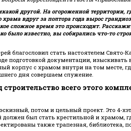
никакой другой. На огороженной территории,
храма вдруг за полтора года вырос грандио
акое сложное время это происходит. Расскажи
ко было известно, вы собирались что-то строи
рей благословил стать настоятелем Свято-Ка
ходе подготовкой документации, изыскивать
ый корпус с храмом внутри на том месте, г
яшнего дня совершаем служение.
строительство всего этого компле
а эскизный, потом и цельный проект. Это 4-
й должен был стать крестильной и храмом, 
ектированы также трапезная, библиотека, п