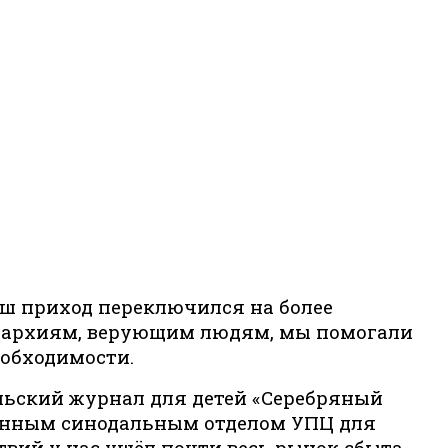
аш приход переключился на более
епархиям, верующим людям, мы помогали
обходимости.
льский журнал для детей «Серебряный
ионным синодальным отделом УПЦ для
твий у нас ушёл почти весь рынок сбыта,