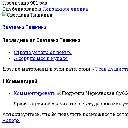
Прочитано
901
раз
Опубликовано в
Пейзажная лирика
Светлана Тишкина
Последнее от Светлана Тишкина
Страна устала от войны
А сердце мое в кулаке
Другие материалы в этой категории:
« Трав душис
1
Комментарий
Комментировать
Суббо
Яркая картина! Аж захотелось туда сию минут
Авторизуйтесь, чтобы получить возможность ост
Наверх