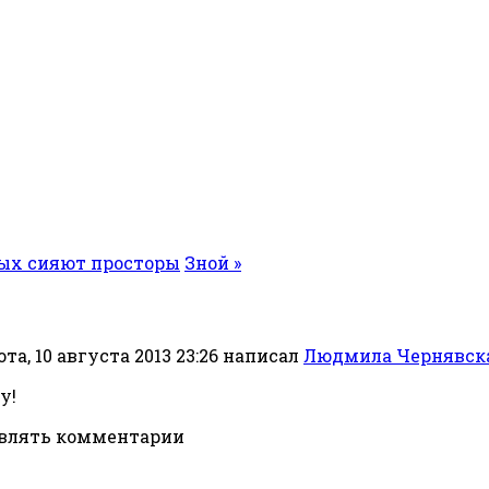
тых сияют просторы
Зной »
та, 10 августа 2013 23:26
написал
Людмила Чернявск
у!
авлять комментарии