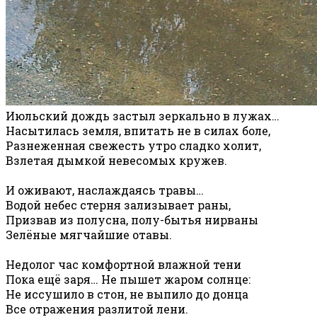
Июльский дождь застыл зеркально в лужах…
Насытилась земля, впитать не в силах боле,
Разнеженная свежесть утро сладко холит,
Взлетая дымкой невесомых кружев.
И оживают, наслаждаясь травы…
Водой небес стерня зализывает раны,
Призвав из полусна, полу-бытья нирваны
Зелёные мягчайшие отавы.
Недолог час комфортной влажной тени
Пока ещё заря… Не пышет жаром солнце:
Не иссушило в стон, не выпило до донца
Все отражения разлитой лени.