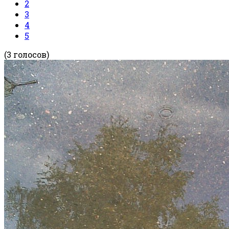
2
3
4
5
(3 голосов)