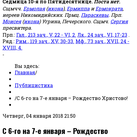
Седмица 10-я по Пятидесятнице.
Поста нет.
Сщмчч.
Ермолая
(
икона
),
Ермиппа
и
Ермократа
,
иереев Никомидийских. Прмц.
Параскевы
. Прп.
Моисея
(
икона
) Угрина, Печерского. Сщмч.
Сергия
пресвитера.
Прп.:
Гал., 213 зач., V, 22 - VI, 2.
Лк., 24 зач., VI, 17-23
.
Ряд.:
Рим., 119 зач., XV, 30-33.
Мф., 73 зач., XVII, 24 -
XVIII, 4.
-
Вы здесь:
Главная
/
Публицистика
/
С 6-го на 7-е января – Рождество Христово!
Четверг, 04 января 2018 21:50
С 6-го на 7-е января – Рождество