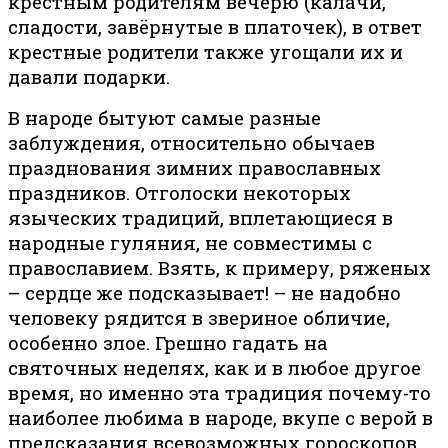
крестным родителям вечерю (калачи,
сладости, завёрнутые в платочек), в ответ
крестные родители также угощали их и
давали подарки.
В народе бытуют самые разные
заблуждения, относительно обычаев
празднования зимних православных
праздников. Отголоски некоторых
языческих традиций, вплетающиеся в
народные гуляния, не совместимы с
православием. Взять, к примеру, ряженых
– сердце же подсказывает! – не надобно
человеку рядится в звериное обличие,
особенно злое. Грешно гадать на
святочных неделях, как и в любое другое
время, но именно эта традиция почему-то
наиболее любима в народе, вкупе с верой в
предсказания всевозможных гороскопов.