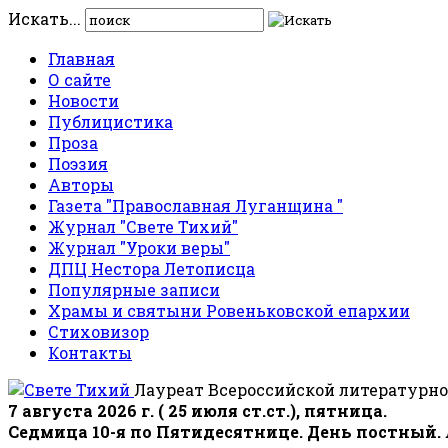
Искать...
Главная
О сайте
Новости
Публицистика
Проза
Поэзия
Авторы
Газета "Православная Луганщина "
Журнал "Свете Тихий"
Журнал "Уроки веры"
ДПЦ Нестора Летописца
Популярные записи
Храмы и святыни Ровеньковской епархии
Стиховизор
Контакты
Лауреат Всероссийской литературно
7 августа 2026 г. ( 25 июля ст.ст.), пятница.
Седмица 10-я по Пятидесятнице. День постный.