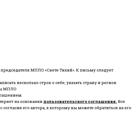
 председателя МПЛО «Свете Тихий».
К письму следует
писать несколько строк о себе, указать страну и регион
ены МПЛО
глашением.
тернет на основании
пользовательского соглашени
я
.
Все
согласия его автора, к которому вы можете обратиться на его