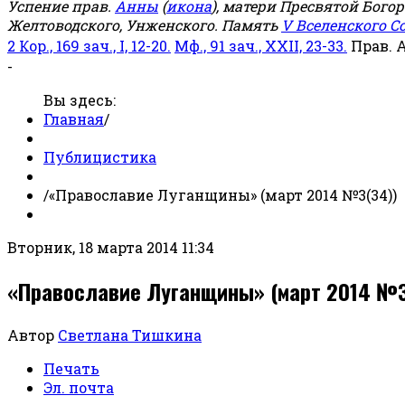
Успение прав.
Анны
(
икона
), матери Пресвятой Бого
Желтоводского, Унженского. Память
V Вселенского С
2 Кор., 169 зач., I, 12-20.
Мф., 91 зач., XXII, 23-33.
Прав. 
-
Вы здесь:
Главная
/
Публицистика
/
«Православие Луганщины» (март 2014 №3(34))
Вторник, 18 марта 2014 11:34
«Православие Луганщины» (март 2014 №3
Автор
Светлана Тишкина
Печать
Эл. почта