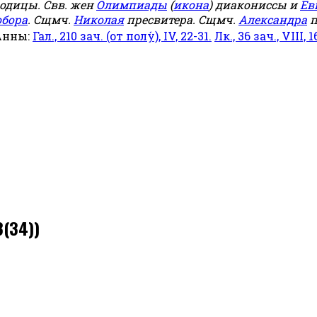
родицы. Свв. жен
Олимпиады
(
икона
) диакониссы и
Ев
обора
. Сщмч.
Николая
пресвитера. Сщмч.
Александра
п
Анны:
Гал., 210 зач. (от полу́), IV, 22-31.
Лк., 36 зач., VIII, 1
(34))