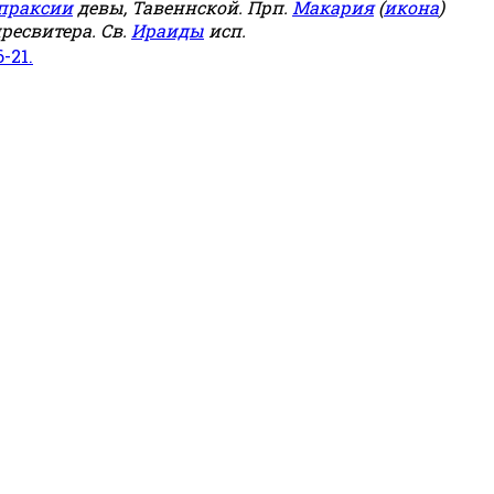
праксии
девы, Тавеннской. Прп.
Макария
(
икона
)
ресвитера. Св.
Ираиды
исп.
6-21.