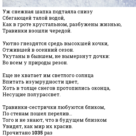
Уж снежная шапка подтаяла снизу
Сбегающей талой водой,
Как в гроте хрустальном, разбужены жизнью,
Травинки взошли чередой.
Уютно гнездятся средь высохшей кочки,
Отжившей в осенний сезон.
Укутаны в бывшем, не вымерзнут дочки:
Во всем у природы резон.
Еще не хватает им светлого солнца
Впитать изумрудности цвет,
Хоть в толще снегов протопились оконца,
Несущие полурассвет.
Травинки-сестрички любуются бликом,
По стенам пошел перелив…
Того и не знают, что в будущем близком
Увидят, как мир их красив.
Прочитано
1035
раз