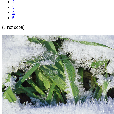
2
3
4
5
(0 голосов)