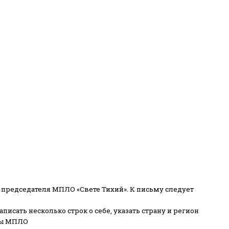
 председателя МПЛО «Свете Тихий».
К письму следует
писать несколько строк о себе, указать страну и регион
ены МПЛО