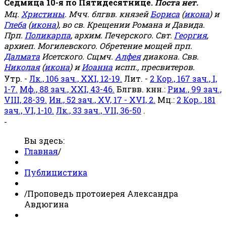
Седмица 10-я по Пятидесятнице.
Поста нет.
Мц.
Христины
. Мчч. блгвв. князей
Бориса
(
икона
) и
Глеба
(
икона
), во св. Крещении Романа и Давида.
Прп.
Поликарпа
, архим. Печерского. Свт.
Георгия
,
архиеп. Могилевского. Обретение мощей прп.
Далмата
Исетского. Сщмч.
Алфея
диакона. Свв.
Николая
(
икона
) и
Иоанна
испп., пресвитеров.
Утр. -
Лк., 106 зач., XXI, 12-19.
Лит. -
2 Кор., 167 зач., I,
1-7.
Мф., 88 зач., XXI, 43-46.
Блгвв. кнн.:
Рим., 99 зач.,
VIII, 28-39.
Ин., 52 зач., XV, 17 - XVI, 2.
Мц.:
2 Кор., 181
зач., VI, 1-10.
Лк., 33 зач., VII, 36-50
.
-
Вы здесь:
Главная
/
Публицистика
/
Проповедь протоиерея Александра
Авдюгина