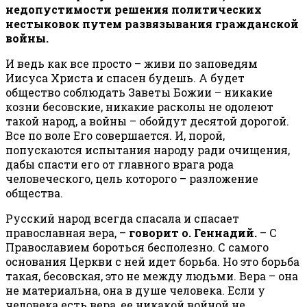
недопустимости решения политических
нестыковок путем развязывания гражданской
войны.
И ведь как все просто – живи по заповедям
Иисуса Христа и спасен будешь. А будет
общество соблюдать Заветы Божии – никакие
козни бесовские, никакие расколы не одолеют
такой народ, а войны – обойдут десятой дорогой.
Все по воле Его совершается. И, порой,
попускаются испытания народу ради очищения,
дабы спасти его от главного врага рода
человеческого, цель которого – разложение
общества.
Русский народ всегда спасала и спасает
православная вера, –
говорит о. Геннадий.
– С
Православием бороться бесполезно. С самого
основания Церкви с ней идет борьба. Но это борьба
такая, бесовская, это не между людьми. Вера – она
не материальна, она в душе человека. Если у
человека есть вера, ее никакой войной не