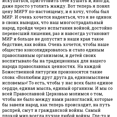
искупаться, приготовить себе кушать и, иногда,
даже просто утолить жажду. Вот теперь я понял
цену МИРУ по-настоящему, и я хочу, чтобы был
МИР. И очень хочется надеяться, что я не одинок
в своих выводах, что наш многострадальный
народ, пройдя через испытания войной, достойно
перенесший лишения, раз и навсегда установит
МИР и больше не допустит в наши края такое
бедствие, как война. Очень хочется, чтобы наше
общество консолидировалось и стало единым
православным организмом, и детей своих
воспитывало бы на традиционных для нашего
народа православных ценностях. На каждой
Божественной литургии произносятся такие
слова: «Возлюбим друг друга да, единомыслием
исповемы»! То есть, чтобы у нас всех было единое
сердце, единая мысль, единый организм. И мы со
всей Православной Церковью молимся о том,
чтобы не было между нами разногласий, которые
бы завели народ, как теперь происходит, на путь
распрей, смут и гражданской войны. Самый
плохой мир всегда лучше любой войны. Где-то и