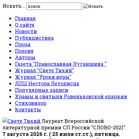
Искать...
Главная
О сайте
Новости
Публицистика
Проза
Поэзия
Авторы
Газета "Православная Луганщина "
Журнал "Свете Тихий"
Журнал "Уроки веры"
ДПЦ Нестора Летописца
Популярные записи
Храмы и святыни Ровеньковской епархии
Стиховизор
Контакты
Лауреат Всероссийской
литературной премии СП России "СЛОВО-2021".
7 августа 2026 г. ( 25 июля ст.ст.), пятница.