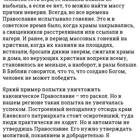
выбьешь, а если ее нет, то можно найти массу
причин неверия. Всегда, во все времена
Православие испытывало гонение. Это и в
советское время было, когда храмы закрывались,
а священников расстреливали или ссылали в
лагеря. И ранее, в период массовых гонений на
христиан, когда их казнили на площадях,
истязали, бросали диким зверям, сжигали храмы
и дома, но верующих христиан вопреки всему,
становилось не меньше, а наоборот, в разы больше.
В Библии говорится, что то, что создано Богом,
человек не может победить.
Яркий пример попытки уничтожить
каноническое Православие – это раскол. Но в
нашем регионе такая попытка не увенчалась
успехом. Построенный неподалеку отсюда храм
Киевского патриархата стоит осиротевший, туда
люди практически не ходят. Но и автоматом не
утвердишь Православие. Его нужно утверждать
молитвой, покаянием и добродетелью. Я