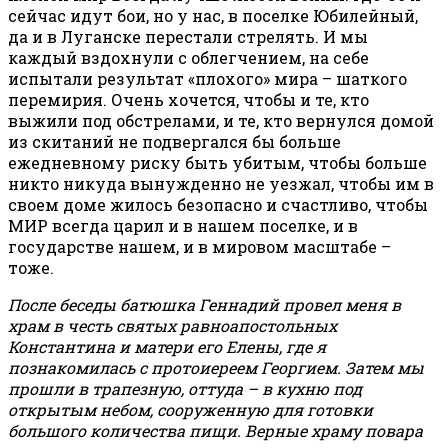
сейчас идут бои, но у нас, в поселке Юбилейный,
да и в Луганске перестали стрелять. И мы
каждый вздохнули с облегчением, на себе
испытали результат «плохого» мира – шаткого
перемирия. Очень хочется, чтобы и те, кто
выжили под обстрелами, и те, кто вернулся домой
из скитаний не подвергался бы больше
ежедневному риску быть убитым, чтобы больше
никто никуда вынужденно не уезжал, чтобы им в
своем доме жилось безопасно и счастливо, чтобы
МИР всегда царил и в нашем поселке, и в
государстве нашем, и в мировом масштабе –
тоже.
После беседы батюшка Геннадий провел меня в
храм в честь святых равноапостольных
Константина и матери его Елены, где я
познакомилась с протоиереем Георгием. Затем мы
прошли в трапезную, оттуда – в кухню под
открытым небом, сооруженную для готовки
большого количества пищи. Верные храму повара