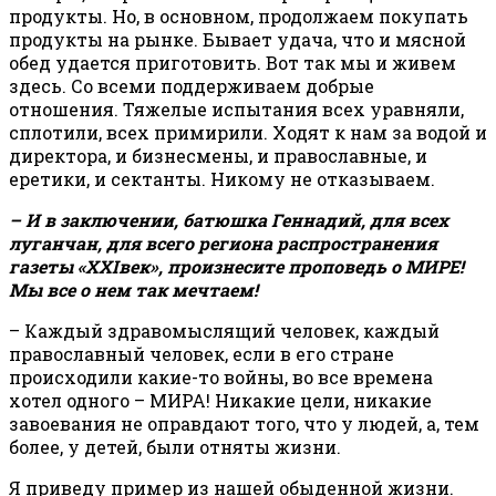
продукты. Но, в основном, продолжаем покупать
продукты на рынке. Бывает удача, что и мясной
обед удается приготовить. Вот так мы и живем
здесь. Со всеми поддерживаем добрые
отношения. Тяжелые испытания всех уравняли,
сплотили, всех примирили. Ходят к нам за водой и
директора, и бизнесмены, и православные, и
еретики, и сектанты. Никому не отказываем.
– И в заключении, батюшка Геннадий, для всех
луганчан, для всего региона распространения
газеты «
XXI
век», произнесите проповедь о МИРЕ!
Мы все о нем так мечтаем!
– Каждый здравомыслящий человек, каждый
православный человек, если в его стране
происходили какие-то войны, во все времена
хотел одного – МИРА! Никакие цели, никакие
завоевания не оправдают того, что у людей, а, тем
более, у детей, были отняты жизни.
Я приведу пример из нашей обыденной жизни.