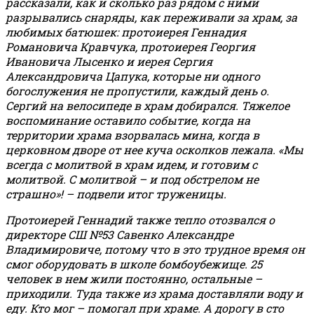
рассказали, как и сколько раз рядом с ними
разрывались снаряды, как переживали за храм, за
любимых батюшек: протоиерея Геннадия
Романовича Кравчука, протоиерея Георгия
Ивановича Лысенко и иерея Сергия
Александровича Цапука, которые ни одного
богослужения не пропустили, каждый день о.
Сергий на велосипеде в храм добирался. Тяжелое
воспоминание оставило событие, когда на
территории храма взорвалась мина, когда в
церковном дворе от нее куча осколков лежала. «Мы
всегда с молитвой в храм идем, и готовим с
молитвой. С молитвой – и под обстрелом не
страшно»! – подвели итог труженицы.
Протоиерей Геннадий также тепло отозвался о
директоре СШ №53 Савенко Александре
Владимировиче, потому что в это трудное время он
смог оборудовать в школе бомбоубежище. 25
человек в нем жили постоянно, остальные –
приходили. Туда также из храма доставляли воду и
еду. Кто мог – помогал при храме. А дорогу в сто