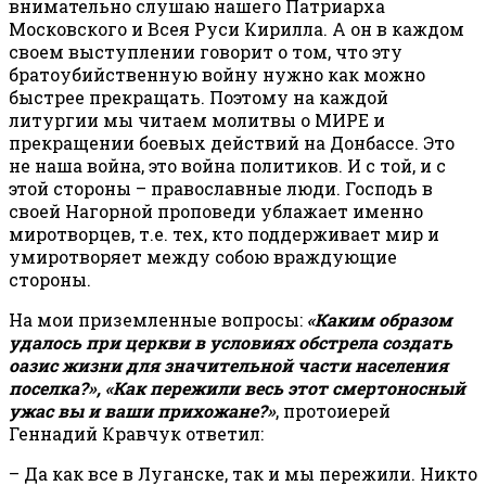
внимательно слушаю нашего Патриарха
Московского и Всея Руси Кирилла. А он в каждом
своем выступлении говорит о том, что эту
братоубийственную войну нужно как можно
быстрее прекращать. Поэтому на каждой
литургии мы читаем молитвы о МИРЕ и
прекращении боевых действий на Донбассе. Это
не наша война, это война политиков. И с той, и с
этой стороны – православные люди. Господь в
своей Нагорной проповеди ублажает именно
миротворцев, т.е. тех, кто поддерживает мир и
умиротворяет между собою враждующие
стороны.
На мои приземленные вопросы:
«Каким образом
удалось при церкви в условиях обстрела создать
оазис жизни для значительной части населения
поселка?», «Как пережили весь этот смертоносный
ужас вы и ваши прихожане?»
, протоиерей
Геннадий Кравчук ответил:
– Да как все в Луганске, так и мы пережили. Никто