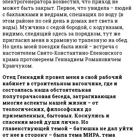
электрогенератора возвестил, что приход не
может быть закрыт. Первое, что увидела – людей
с баклажками и ведрами, спешащих по воду (в
этом районе по сей день в домах нет света и
воды). Мужчина с седой бородой, с ходунками,
видимо, следящий здесь за порядком, тут же
пригласил меня в храмовую трапезную на обед.
Но цель моей поездки была иной – встреча с
настоятелем Свято-Константино-Еленовского
храма протоиереем Геннадием Романовичем
Кравчуком.
Отец Геннадий провел меня в свой рабочий
кабинет в строительном вагончике, где и
состоялась наша обстоятельная
полуторачасовая беседа, затрагивающая
многие аспекты нашей жизни – от
теологических, философских до
приземленных, бытовых. Коснулись и
спасения моей души лично. Но
главенствующей темой – батюшка не дал уйти
от нее в сторону – была тема МИРА, тема