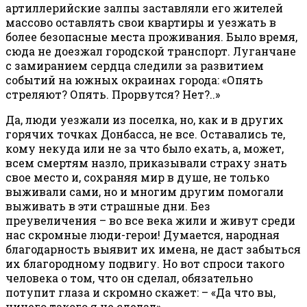
артиллерийские залпы заставляли его жителей
массово оставлять свои квартиры и уезжать в
более безопасные места проживания. Было время,
сюда не доезжал городской транспорт. Луганчане
с замиранием сердца следили за развитием
событий на южных окраинах города: «Опять
стреляют? Опять. Прорвутся? Нет?..»
Да, люди уезжали из поселка, но, как и в других
горячих точках Донбасса, не все. Оставались те,
кому некуда или не за что было ехать, а, может,
всем смертям назло, приказывали страху знать
свое место и, сохраняя мир в душе, не только
выживали сами, но и многим другим помогали
выживать в эти страшные дни. Без
преувеличения – во все века жили и живут среди
нас скромные люди-герои! Думается, народная
благодарность выявит их имена, не даст забыться
их благородному подвигу. Но вот спроси такого
человека о том, что он сделал, обязательно
потупит глаза и скромно скажет: – «Да что вы,
ничего такого я не сделал».