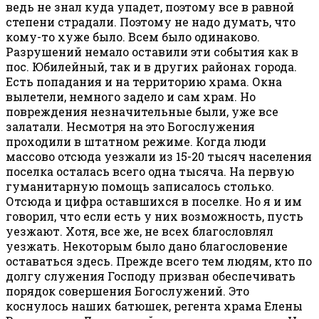
ведь не знал куда упадет, поэтому все в равной
степени страдали. Поэтому не надо думать, что
кому-то хуже было. Всем было одинаково.
Разрушений немало оставили эти события как в
пос. Юбилейный, так и в других районах города.
Есть попадания и на территорию храма. Окна
вылетели, немного задело и сам храм. Но
повреждения незначительные были, уже все
залатали. Несмотря на это Богослужения
проходили в штатном режиме. Когда люди
массово отсюда уезжали из 15-20 тысяч населения
поселка осталась всего одна тысяча. На первую
гуманитарную помощь записалось столько.
Отсюда и цифра оставшихся в поселке. Но я и им
говорил, что если есть у них возможность, пусть
уезжают. Хотя, все же, не всех благословлял
уезжать. Некоторым было дано благословение
оставаться здесь. Прежде всего тем людям, кто по
долгу служения Господу призван обеспечивать
порядок совершения Богослужений. Это
коснулось наших батюшек, регента храма Елены