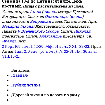
Седмица 10-я по Пятидесятнице. День
постный.
Пища с растительным маслом.
Успение прав.
Анны
(
икона
), матери Пресвятой
Богородицы. Свв. жен
Олимпиады
(
икона
)
диакониссы и
Евпраксии
девы, Тавеннской. Прп.
Макария
(
икона
) Желтоводского, Унженского.
Память
V Вселенского Собора
. Сщмч.
Николая
пресвитера. Сщмч.
Александра
пресвитера. Св.
Ираиды
исп.
2 Кор., 169 зач., I, 12-20.
Мф., 91 зач., XXII, 23-33.
Прав.
Анны:
Гал., 210 зач. (от полу́), IV, 22-31.
Лк., 36 зач.,
VIII, 16-21.
-
Вы здесь:
Главная
/
Публицистика
/
Дорогой жизни по дороге к храму