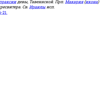
праксии
девы, Тавеннской. Прп.
Макария
(
икона
)
ресвитера. Св.
Ираиды
исп.
6-21.