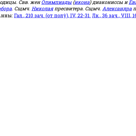
родицы. Свв. жен
Олимпиады
(
икона
) диакониссы и
Ев
обора
. Сщмч.
Николая
пресвитера. Сщмч.
Александра
п
Анны:
Гал., 210 зач. (от полу́), IV, 22-31.
Лк., 36 зач., VIII, 1