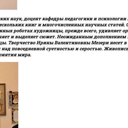
ких наук, доцент кафедры педагогики и психологии
ескольких книг и многочисленных научных статей. С
ленных роботах художницы, прежде всего, удивляет 
лняет и выделяет сюжет. Неожиданным дополнением
ы. Творчество Ирины Валентиновны Мезери несет в 
и над повседневной суетностью и серостью. Живопис
риятия мира.