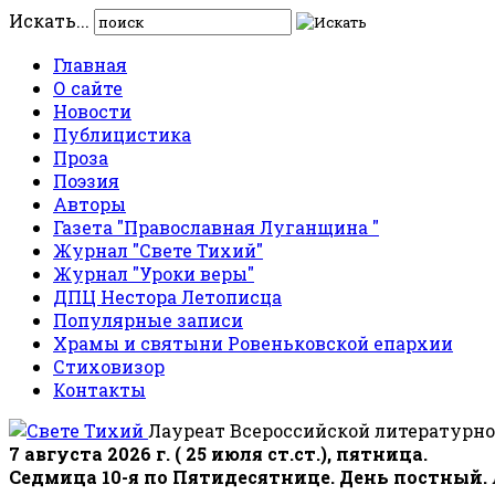
Искать...
Главная
О сайте
Новости
Публицистика
Проза
Поэзия
Авторы
Газета "Православная Луганщина "
Журнал "Свете Тихий"
Журнал "Уроки веры"
ДПЦ Нестора Летописца
Популярные записи
Храмы и святыни Ровеньковской епархии
Стиховизор
Контакты
Лауреат Всероссийской литературно
7 августа 2026 г. ( 25 июля ст.ст.), пятница.
Седмица 10-я по Пятидесятнице. День постный.