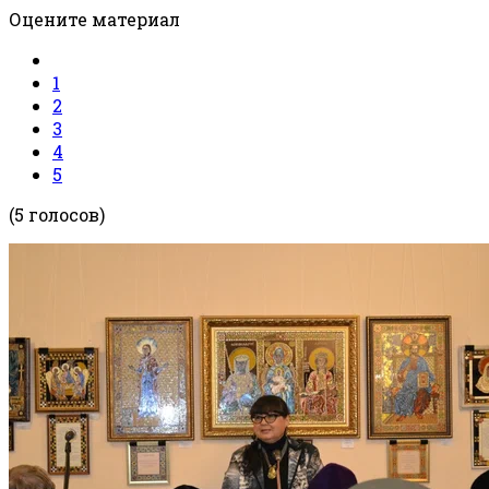
Оцените материал
1
2
3
4
5
(5 голосов)