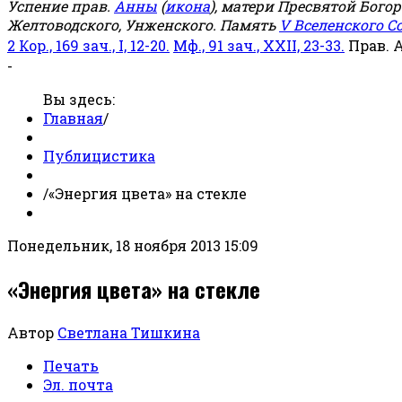
Успение прав.
Анны
(
икона
), матери Пресвятой Бого
Желтоводского, Унженского. Память
V Вселенского С
2 Кор., 169 зач., I, 12-20.
Мф., 91 зач., XXII, 23-33.
Прав. 
-
Вы здесь:
Главная
/
Публицистика
/
«Энергия цвета» на стекле
Понедельник, 18 ноября 2013 15:09
«Энергия цвета» на стекле
Автор
Светлана Тишкина
Печать
Эл. почта