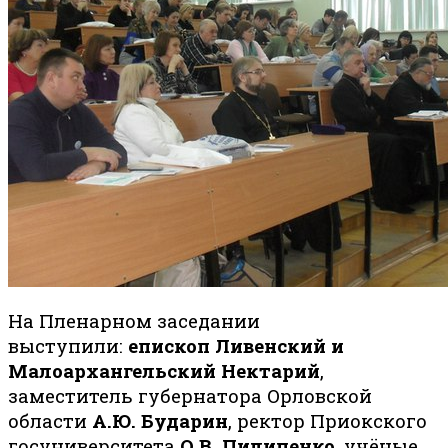
На Пленарном заседании
выступили:
епископ Ливенский и
Малоархангельский Нектарий
,
заместитель губернатора Орловской
области
А.Ю. Бударин
, ректор Приокского
госуниверситета
О.В. Пилипенко
, учёные,