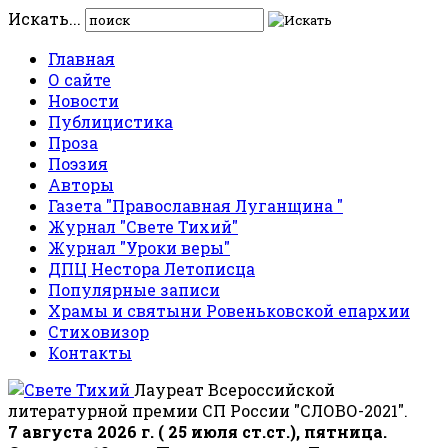
Искать...
Главная
О сайте
Новости
Публицистика
Проза
Поэзия
Авторы
Газета "Православная Луганщина "
Журнал "Свете Тихий"
Журнал "Уроки веры"
ДПЦ Нестора Летописца
Популярные записи
Храмы и святыни Ровеньковской епархии
Стиховизор
Контакты
Лауреат Всероссийской
литературной премии СП России "СЛОВО-2021".
7 августа 2026 г. ( 25 июля ст.ст.), пятница.