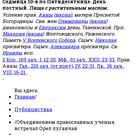
Седмица 10-я по Пятидесятнице. День
постный.
Пища с растительным маслом.
Успение прав.
Анны
(
икона
), матери Пресвятой
Богородицы. Свв. жен
Олимпиады
(
икона
)
диакониссы и
Евпраксии
девы, Тавеннской. Прп.
Макария
(
икона
) Желтоводского, Унженского.
Память
V Вселенского Собора
. Сщмч.
Николая
пресвитера. Сщмч.
Александра
пресвитера. Св.
Ираиды
исп.
2 Кор., 169 зач., I, 12-20.
Мф., 91 зач., XXII, 23-33.
Прав.
Анны:
Гал., 210 зач. (от полу́), IV, 22-31.
Лк., 36 зач.,
VIII, 16-21.
-
Вы здесь:
Главная
/
Публицистика
/
Объединением православных ученых
встречал Орел луганчан