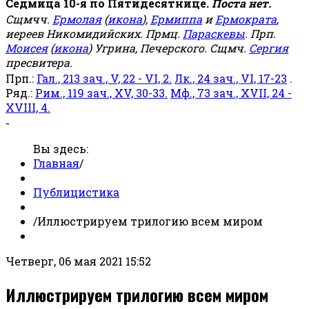
Седмица 10-я по Пятидесятнице.
Поста нет.
Сщмчч.
Ермолая
(
икона
),
Ермиппа
и
Ермократа
,
иереев Никомидийских. Прмц.
Параскевы
. Прп.
Моисея
(
икона
) Угрина, Печерского. Сщмч.
Сергия
пресвитера.
Прп.:
Гал., 213 зач., V, 22 - VI, 2.
Лк., 24 зач., VI, 17-23
.
Ряд.:
Рим., 119 зач., XV, 30-33.
Мф., 73 зач., XVII, 24 -
XVIII, 4.
-
Вы здесь:
Главная
/
Публицистика
/
Иллюстрируем трилогию всем миром
Четверг, 06 мая 2021 15:52
Иллюстрируем трилогию всем миром