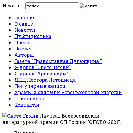
Искать...
Главная
О сайте
Новости
Публицистика
Проза
Поэзия
Авторы
Газета "Православная Луганщина "
Журнал "Свете Тихий"
Журнал "Уроки веры"
ДПЦ Нестора Летописца
Популярные записи
Храмы и святыни Ровеньковской епархии
Стиховизор
Контакты
Лауреат Всероссийской
литературной премии СП России "СЛОВО-2021".
Вы здесь: