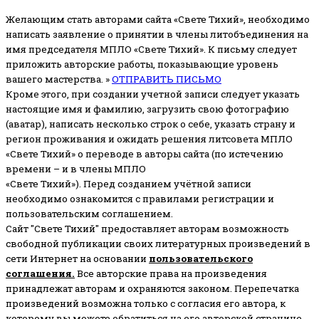
Желающим стать авторами сайта «Свете Тихий», необходимо
написать заявление о принятии в члены литобъединения на
имя председателя МПЛО «Свете Тихий».
К письму следует
приложить авторские работы, показывающие уровень
вашего мастерства. »
ОТПРАВИТЬ ПИСЬМО
Кроме этого, при создании учетной записи следует указать
настоящие имя и фамилию, загрузить свою фотографию
(аватар), написать несколько строк о себе, указать страну и
регион проживания и ожидать решения литсовета МПЛО
«Свете Тихий» о переводе в авторы сайта (по истечению
времени – и в члены МПЛО
«Свете Тихий»). Перед созданием учётной записи
необходимо ознакомится с правилами регистрации и
пользовательским соглашением.
Сайт "Свете Тихий" предоставляет авторам возможность
свободной публикации своих литературных произведений в
сети Интернет на основании
пользовательского
соглашени
я
.
Все авторские права на произведения
принадлежат авторам и охраняются законом.
Перепечатка
произведений возможна только с согласия его автора, к
которому вы можете обратиться на его авторской странице.