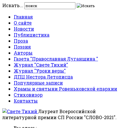
Искать...
Главная
О сайте
Новости
Публицистика
Проза
Поэзия
Авторы
Газета "Православная Луганщина "
Журнал "Свете Тихий"
Журнал "Уроки веры"
ДПЦ Нестора Летописца
Популярные записи
Храмы и святыни Ровеньковской епархии
Стиховизор
Контакты
Лауреат Всероссийской
литературной премии СП России "СЛОВО-2021".
Вы здесь: