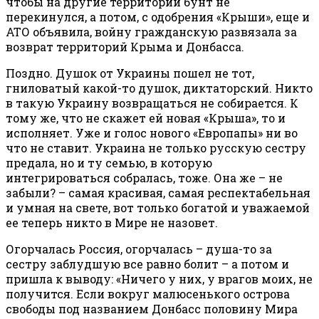
чтобы на другие территории бунт не
перекинулся, а потом, с одобрения «Крыши», еще и
АТО объявила, войну гражданскую развязала за
возврат территорий Крыма и Донбасса.
Поздно. Душок от Украины пошел не тот,
гниловатый какой-то душок, диктаторский. Никто
в такую Украину возвращаться не собирается. К
тому же, что не скажет ей новая «Крыша», то и
исполняет. Уже и голос нового «Европапы» ни во
что не ставит. Украина не только русскую сестру
предала, но и ту семью, в которую
интегрироваться собралась, тоже. Она же – не
забыли? – самая красивая, самая респектабельная
и умная на свете, вот только богатой и уважаемой
ее теперь никто в Мире не назовет.
Огорчалась Россия, огорчалась – душа-то за
сестру заблудшую все равно болит – а потом и
пришла к выводу: «Ничего у них, у врагов моих, не
получится. Если вокруг малюсенького острова
свободы под названием Донбасс половину Мира