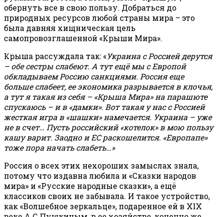
обернуть все в свою пользу. Добраться до
природных ресурсов любой страны мира – это
была давняя хищническая цель
самопровозглашенной «Крыши Мира».
Крыша рассуждала так: «
Украина с Россией дерутся
– обе сестры слабеют. А тут ещё мы с Европой
обкладываем Россию санкциями. Россия еще
больше слабеет, ее экономика разрывается в клочья,
а тут я такая из себя – «Крыша Мира» на парашюте
спускаюсь – и в «дамки». Вот такая у нас с Россией
жесткая игра в «шашки» намечается. Украина – уже
не в счет… Пусть российский «котелок» в мою пользу
кашу варит. Заодно и ЕС раскошелится. «Европапе»
тоже пора начать слабеть…»
Россия о всех этих нехороших замыслах знала,
потому что издавна любила и «Сказки народов
мира» и «Русские народные сказки», а ещё
классиков своих не забывала. И такое устройство,
как «Волшебное зеркальце», подаренное ей в XIX
веке А.С.Пушкиным, в ее хозяйстве, конечно же,