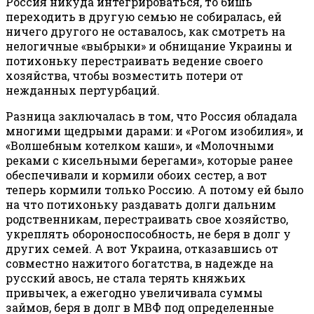
Россия никуда интегрироваться, то бишь
переходить в другую семью не собиралась, ей
ничего другого не оставалось, как смотреть на
нелогичные «выбрыки» и обнищание Украины и
потихоньку перестраивать ведение своего
хозяйства, чтобы возместить потери от
нежданных пертурбаций.
Разница заключалась в том, что Россия обладала
многими щедрыми дарами: и «Рогом изобилия», и
«Волшебным котелком каши», и «Молочными
реками с кисельными берегами», которые ранее
обеспечивали и кормили обоих сестер, а вот
теперь кормили только Россию. А потому ей было
на что потихоньку раздавать долги дальним
родственникам, перестраивать свое хозяйство,
укреплять обороноспособность, не беря в долг у
других семей. А вот Украина, отказавшись от
совместно нажитого богатства, в надежде на
русский авось, не стала терять княжьих
привычек, а ежегодно увеличивала суммы
займов, беря в долг в МВФ под определенные