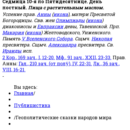
Седмица 10-я по Пятидесятнице. День
постный.
Пища с растительным маслом.
Успение прав.
Анны
(
икона
), матери Пресвятой
Богородицы. Свв. жен
Олимпиады
(
икона
)
диакониссы и
Евпраксии
девы, Тавеннской. Прп.
Макария
(
икона
) Желтоводского, Унженского.
Память
V Вселенского Собора
. Сщмч.
Николая
пресвитера. Сщмч.
Александра
пресвитера. Св.
Ираиды
исп.
2 Кор., 169 зач., I, 12-20.
Мф., 91 зач., XXII, 23-33.
Прав.
Анны:
Гал., 210 зач. (от полу́), IV, 22-31.
Лк., 36 зач.,
VIII, 16-21.
-
Вы здесь:
Главная
/
Публицистика
/
Геополитические сказки народов мира