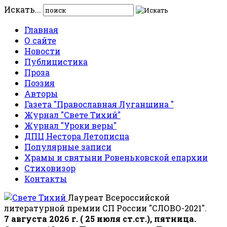
Искать...
Главная
О сайте
Новости
Публицистика
Проза
Поэзия
Авторы
Газета "Православная Луганщина "
Журнал "Свете Тихий"
Журнал "Уроки веры"
ДПЦ Нестора Летописца
Популярные записи
Храмы и святыни Ровеньковской епархии
Стиховизор
Контакты
Лауреат Всероссийской
литературной премии СП России "СЛОВО-2021".
7 августа 2026 г. ( 25 июля ст.ст.), пятница.