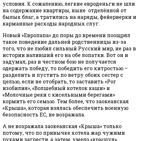
условия. К сожалению, легкие евроденьги не шли
на содержание квартиры, ныне отделённой от
былых благ, а тратились на наряды, фейерверки и
карманные расходы народных слуг.
Новый «Европапа» до поры до времени поощрял
такое поведение дальней родственницы из-за
того, что не любил сильный Русский мир, не раз в
истории валивший его на обе лопатки. Вот он и
задумал, раз в честном бою не получается
одержать победу, то победить его хитростью –
разделить и пустить по ветру обоих сестер с
целью, если не отобрать, то заставить «Рог
изобилия», «Волшебный котелок каши» и
«Молочные реки с кисельными берегами»
кормить его семью. Тем более, что заокеанская
«Крыша», которая взялась обеспечить военную
безопасность ЕС, не возражала.
А не возражала заокеанская «Крыша» только
потому, что по привычке хотела жар чужими
руками загрести, а затем, умело «крышуя»,