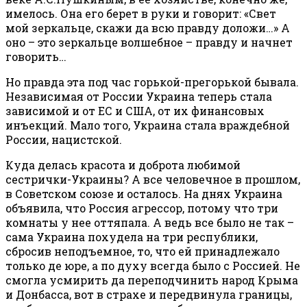
имелось. Она его берет в руки и говорит: «Свет
мой зеркальце, скажи да всю правду доложи…» А
оно – это зеркальце волшебное – правду и начнет
говорить…
Но правда эта под час горькой-прегорькой бывала.
Независимая от России Украина теперь стала
зависимой и от ЕС и США, от их финансовых
инъекций. Мало того, Украина стала враждебной
России, нацистской.
Куда делась красота и доброта любимой
сестрички-Украины? А все человечное в прошлом,
в Советском союзе и осталось. На днях Украина
объявила, что Россия агрессор, потому что три
комнаты у нее оттяпала. А ведь все было не так –
сама Украина похудела на три республики,
сбросив неподъемное, то, что ей принадлежало
только де юре, а по духу всегда было с Россией. Не
смогла усмирить да переподчинить народ Крыма
и Донбасса, вот в страхе и передвинула границы,