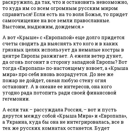
раскружило, да так, что и остановить невозможно,
то куда им со всем огромным русским миром
справиться! Если есть на то воля Божья, то придет
самоочищение на все земли православные.
Выстоим, выдюжим, дождемся.»
А вот «Крыше» с «Европапой» еще долго придется
счеты сводить да выяснять кто кого и в каких
грязных целях использует да немалые костры в
центре Европы разжигает. А ежели ветер дунет,
да огонь погонит в сторону западной Европы? Вот
тогда «Европапа» по-настоящему взвоет, а «Крыша
мира» про себя вновь возрадуется. До нее же
пожар не дойдет, океан любую стену огня
остановит. А в океане ее интересов, она кого
угодно рада потопить ради своей финансовой
гегемонии.
А если так – рассуждала Россия, – вот и пусть
дерутся между собой «Крыша Мира» и «Европапа»,
а Украина, куда бы она не интегрировалась, все в
тех же русских комнатах останется. Будет