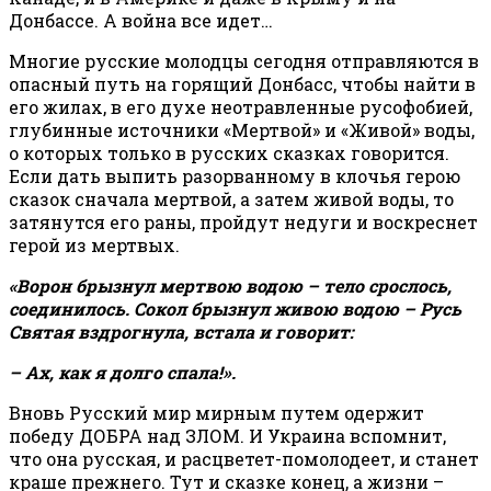
Донбассе. А война все идет…
Многие русские молодцы сегодня отправляются в
опасный путь на горящий Донбасс, чтобы найти в
его жилах, в его духе неотравленные русофобией,
глубинные источники «Мертвой» и «Живой» воды,
о которых только в русских сказках говорится.
Если дать выпить разорванному в клочья герою
сказок сначала мертвой, а затем живой воды, то
затянутся его раны, пройдут недуги и воскреснет
герой из мертвых.
«Ворон брызнул мертвою водою – тело срослось,
соединилось. Сокол брызнул живою водою – Русь
Святая вздрогнула, встала и говорит:
– Ах, как я долго спала!».
Вновь Русский мир мирным путем одержит
победу ДОБРА над ЗЛОМ. И Украина вспомнит,
что она русская, и расцветет-помолодеет, и станет
краше прежнего. Тут и сказке конец, а жизни –