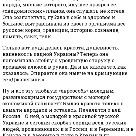
народа, мнение которого, идущее вразрез ее
«свидомитских» планов, она слушать не хотела.
Она сознательно, губила в себе и здоровое и
больное, вытравливала из своего организма все
русское: корни, традиции, историю, сознание,
память, язык, гены…
Только вот куда делась красота, душевность,
напевность ладной Украины? Теперь она
напоминала злобную уродливую старуху с
кровавой клюкой в руках. Да и не клюка это, как
оказалось. Опирается она нынче на крышующие
ее «Джавелины».
Ну и кто эту злобную «евроособь» молодым
развивающимся государством с молодой
экономикой называет? Былая красота только в
памяти народной и осталась. Печалится о ней
Россия… О ней, о молодой и красивой русской
Украине и сегодня скорбят сердца всех русских
людей, проживающих и в России, и в Германии, и в
Канаде, и в Америке и даже в Крыму и на