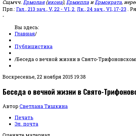
Сщмчч.
Ермолая
(
икона
),
Ермиппа
и
Ермократа
, иер
Прп.:
Гал., 213 зач., V, 22 - VI, 2.
Лк., 24 зач., VI, 17-23
. Р
-
Вы здесь:
Главная
/
Публицистика
/
Беседа о вечной жизни в Свято-Трифоновском
Воскресенье, 22 ноября 2015 19:38
Беседа о вечной жизни в Свято-Трифонов
Автор
Светлана Тишкина
Печать
Эл. почта
Оцените материал