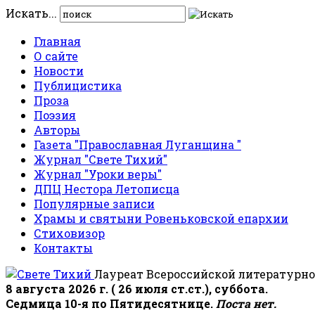
Искать...
Главная
О сайте
Новости
Публицистика
Проза
Поэзия
Авторы
Газета "Православная Луганщина "
Журнал "Свете Тихий"
Журнал "Уроки веры"
ДПЦ Нестора Летописца
Популярные записи
Храмы и святыни Ровеньковской епархии
Стиховизор
Контакты
Лауреат Всероссийской литературно
8 августа 2026 г. ( 26 июля ст.ст.), суббота.
Седмица 10-я по Пятидесятнице.
Поста нет.