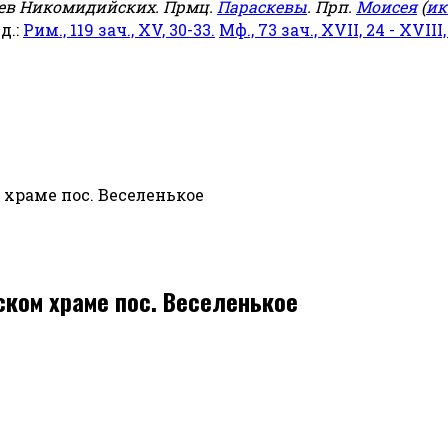
еев Никомидийских. Прмц.
Параскевы
. Прп.
Моисея
(
ик
яд.:
Рим., 119 зач., XV, 30-33.
Мф., 73 зач., XVII, 24 - XVIII,
 храме пос. Веселенькое
ском храме пос. Веселенькое