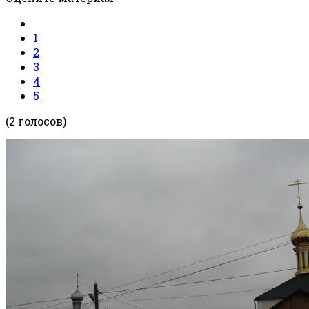
1
2
3
4
5
(2 голосов)