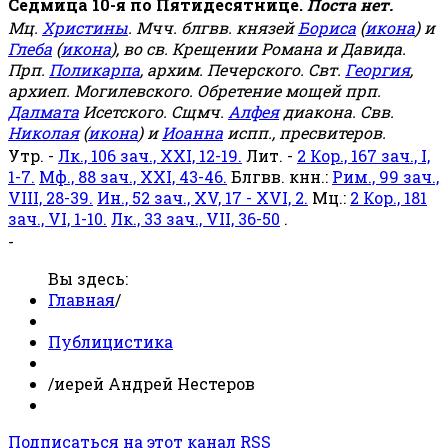
Седмица 10-я по Пятидесятнице.
Поста нет.
Мц.
Христины
. Мчч. блгвв. князей
Бориса
(
икона
) и
Глеба
(
икона
), во св. Крещении Романа и Давида.
Прп.
Поликарпа
, архим. Печерского. Свт.
Георгия
,
архиеп. Могилевского. Обретение мощей прп.
Далмата
Исетского. Сщмч.
Алфея
диакона. Свв.
Николая
(
икона
) и
Иоанна
испп., пресвитеров.
Утр. -
Лк., 106 зач., XXI, 12-19.
Лит. -
2 Кор., 167 зач., I,
1-7.
Мф., 88 зач., XXI, 43-46.
Блгвв. кнн.:
Рим., 99 зач.,
VIII, 28-39.
Ин., 52 зач., XV, 17 - XVI, 2.
Мц.:
2 Кор., 181
зач., VI, 1-10.
Лк., 33 зач., VII, 36-50
.
-
Вы здесь:
Главная
/
Публицистика
/
иерей Андрей Нестеров
Подписаться на этот канал RSS