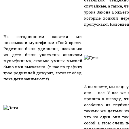
случайные, а такие, ч
урока Закона Божьего
которые ходили нере
пропускают. Нововвед
На сегодняшнем занятии мы
показывали мультфильм «Твой крест».
Родители были удивлены, насколько
их дети были увлечены анализом
мультфильма, сколько умных мыслей
было ими высказано. (У нас по графику
трое родителей дежурят, готовят обед,
пока дети занимаются).
А вы знаете, мы ведь 
они – нас. У нас же 
пришла к выводу, чт
особенно из глубин
такими же детьми из
что не одни они та
собой. В этом очень 
паломнические поезд