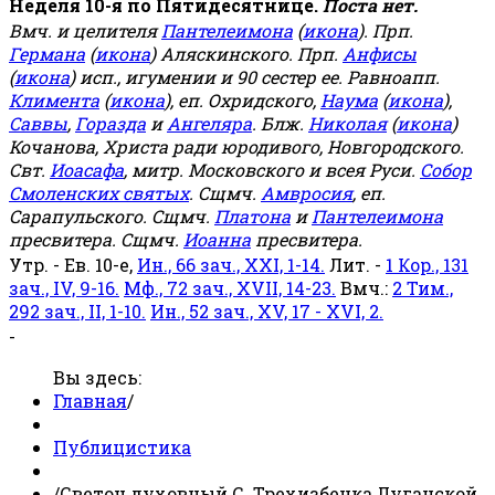
Неделя 10-я по Пятидесятнице.
Поста нет.
Вмч. и целителя
Пантелеимона
(
икона
). Прп.
Германа
(
икона
) Аляскинского. Прп.
Анфисы
(
икона
) исп., игумении и 90 сестер ее. Равноапп.
Климента
(
икона
), еп. Охридского,
Наума
(
икона
),
Саввы
,
Горазда
и
Ангеляра
. Блж.
Николая
(
икона
)
Кочанова, Христа ради юродивого, Новгородского.
Свт.
Иоасафа
, митр. Московского и всея Руси.
Собор
Смоленских святых
. Сщмч.
Амвросия
, еп.
Сарапульского. Сщмч.
Платона
и
Пантелеимона
пресвитера. Сщмч.
Иоанна
пресвитера.
Утр. - Ев. 10-е,
Ин., 66 зач., XXI, 1-14.
Лит. -
1 Кор., 131
зач., IV, 9-16.
Мф., 72 зач., XVII, 14-23.
Вмч.:
2 Тим.,
292 зач., II, 1-10.
Ин., 52 зач., XV, 17 - XVI, 2.
-
Вы здесь:
Главная
/
Публицистика
/
Светоч духовный С. Трехизбенка Луганской