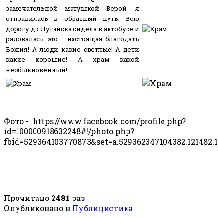
замечательной матушкой Верой, я
отправилась в обратный путь. Всю
дорогу до Луганска сидела в автобусе и
радовалась: это – настоящая благодать
Божия! А люди какие светлые! А дети
какие хорошие! А храм какой
необыкновенный!
Фото - https://www.facebook.com/profile.php?
id=100000918632248#!/photo.php?
fbid=529364103770873&set=a.529362347104382.121482.
Прочитано
2481
раз
Опубликовано в
Публицистика