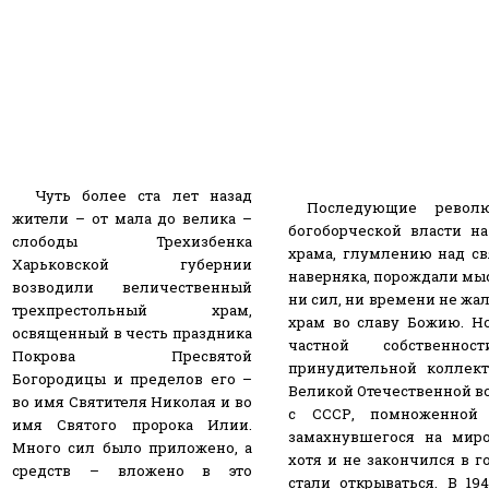
Чуть более ста лет назад
Последующие револю
жители – от мала до велика –
богоборческой власти н
слободы Трехизбенка
храма, глумлению над с
Харьковской губернии
наверняка, порождали мысл
возводили величественный
ни сил, ни времени не жал
трехпрестольный храм,
храм во славу Божию. Н
освященный в честь праздника
частной собственно
Покрова Пресвятой
принудительной коллект
Богородицы и пределов его –
Великой Отечественной в
во имя Святителя Николая и во
с СССР, помноженной 
имя Святого пророка Илии.
замахнувшегося на миро
Много сил было приложено, а
хотя и не закончился в го
средств – вложено в это
стали открываться. В 1