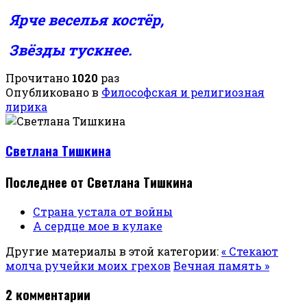
Ярче веселья костёр,
Звёзды тускнее.
Прочитано
1020
раз
Опубликовано в
Философская и религиозная
лирика
Светлана Тишкина
Последнее от Светлана Тишкина
Страна устала от войны
А сердце мое в кулаке
Другие материалы в этой категории:
« Стекают
молча ручейки моих грехов
Вечная память »
2
комментарии