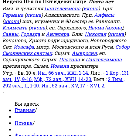
Неделя 10-я по Пятидесятнице.
Поста нет.
Вмч. и целителя
Пантелеимона
(
икона
). Прп.
Германа
(
икона
) Аляскинского. Прп.
Анфисы
(
икона
) исп., игумении и 90 сестер ее. Равноапп.
Климента
(
икона
), еп. Охридского,
Наума
(
икона
),
Саввы
,
Горазда
и
Ангеляра
. Блж.
Николая
(
икона
)
Кочанова, Христа ради юродивого, Новгородского.
Свт.
Иоасафа
, митр. Московского и всея Руси.
Собор
Смоленских святых
. Сщмч.
Амвросия
, еп.
Сарапульского. Сщмч.
Платона
и
Пантелеимона
пресвитера. Сщмч.
Иоанна
пресвитера.
Утр. - Ев. 10-е,
Ин., 66 зач., XXI, 1-14.
Лит. -
1 Кор., 131
зач., IV, 9-16.
Мф., 72 зач., XVII, 14-23.
Вмч.:
2 Тим.,
292 зач., II, 1-10.
Ин., 52 зач., XV, 17 - XVI, 2.
-
Вы здесь:
Главная
/
Поэзия
/
Философская и религиозная