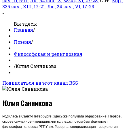
зач., II, 5-11.
Лк., 54 зач., X, 38-42; XI, 27-28.
Свт.:
Евр.,
335 зач., XIII, 17-21.
Лк., 24 зач., VI, 17-23
.
-
Вы здесь:
Главная
/
Поэзия
/
Философская и религиозная
/
Юлия Санникова
Подписаться на этот канал RSS
Юлия Санникова
Родилась в Санкт-Петербурге, здесь же получила образование. Первое,
скорее случайное - медицинский колледж, потом был факультет
философии человека РГПУ им. Герцена, специализация - социология