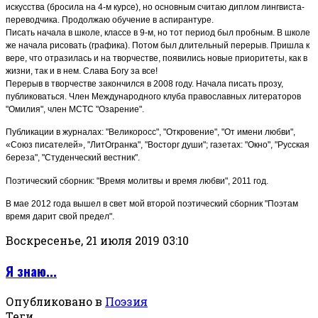
искусства (бросила на 4-м курсе), но основным считаю диплом лингвиста-
переводчика. Продолжаю обучение в аспирантуре.
Писать начала в школе, классе в 9-м, но тот период был пробным. В школе
же начала рисовать (графика). Потом был длительный перерыв. Пришла к
вере, что отразилась и на творчестве, появились новые приоритеты, как в
жизни, так и в нем. Слава Богу за все!
Перерыв в творчестве закончился в 2008 году. Начала писать прозу,
публиковаться. Член Международного клуба православных литераторов
"Омилия", член МСТС "Озарение".
Публикации в журналах: "Великоросс", "Откровение", "От имени любви",
«Союз писателей», "ЛитОгранка", "Восторг души"; газетах: "Окно", "Русская
береза", "Студенческий вестник".
Поэтический сборник: "Время молитвы и время любви", 2011 год.
В мае 2012 года вышел в свет мой второй поэтический сборник "Поэтам
время дарит свой предел".
Воскресенье, 21 июля 2019 03:10
Я знаю...
Опубликовано в
Поэзия
Теги