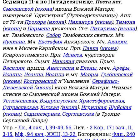
Седмица 11-я по Пятидесятнице.
Поста нет.
Смоленской
(
икона
) иконы Божией Матери,
именуемой "Одигитрия" (Путеводительница). Апп.
от 70-ти
Прохора
(
икона
),
Никанора
(
икона
),
Тимона
(
икона
) и
Пармена
диаконов. Свт.
Питирима
(
икона
),
еп. Тамбовского.
Собор
Тамбовских святых. Мч.
Иулиана
. Мч.
Евстафия
Анкирского. Мч.
Акакия
,
иже в Милете Карийском. Прп.
Павла
(
икона
)
Ксиропотамского. Прп.
Моисея
, чудотворца
Печерского. Сщмч.
Николая
диакона. Прмч.
Василия
, прмцц.
Анастасии
и
Елены
, мчч.
Арефы
,
Иоанна
,
Иоанна
,
Иоанна
и мц.
Мавры
.
Гребневской
(
икона
),
Костромской
и"Умиление"
Серафимо-
Дивеевской
(
икона
) икон Божией Матери. Чтимые
списки со Смоленской иконы Божией Матери:
Устюженская
,
Выдропусская
,
Христофоровская
,
Супрасльская
,
Югская
(
икона
),
Игрицкая
,
Шуйская
(
икона
),
Седмиезерная
,
Сергиевская
(в Троице-
Сергиевой Лавре).
Утр. -
Лк., 4 зач., I, 39-49, 56.
Лит. -
2 Кор., 171 зач., II,
3-15.
Мф., 94 зач., XXIII, 13-22.
Богородицы:
Флп., 240