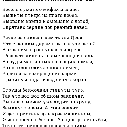
Весело думать о мифах и славе,
Вышиты птицы на плате небес,
Вырваны камни и смешаны с лавой,
Спрятано сердце под рваный навес.
Разве не снилась вам тихая Дева
Что с редким даром пришла утешать?
В этой земле распускается древо
Сбросить листвы пламенеющей шаль
В груды машинных воюющих армий,
Вот и толпа одичавших племён,
Борется за возвращение кармы
Править и падать под сенью корон.
Струны безмолвия стянуты туго,
Так что вот-вот об ином закричат,
Рыцарь с мечом уже ходит по кругу,
Замкнуто время. А стая волчат
Ищет пристанища в крае машинном,
Жизнь здесь в бетоне. А в центре лишь бой,
Точно от крика расправятся спины,