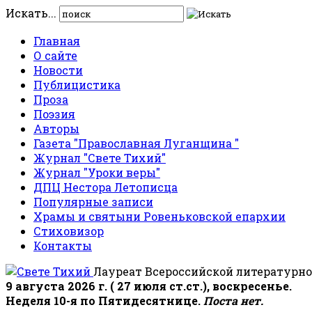
Искать...
Главная
О сайте
Новости
Публицистика
Проза
Поэзия
Авторы
Газета "Православная Луганщина "
Журнал "Свете Тихий"
Журнал "Уроки веры"
ДПЦ Нестора Летописца
Популярные записи
Храмы и святыни Ровеньковской епархии
Стиховизор
Контакты
Лауреат Всероссийской литературно
9 августа 2026 г. ( 27 июля ст.ст.), воскресенье.
Неделя 10-я по Пятидесятнице.
Поста нет.