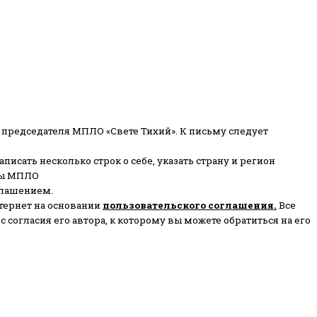
 председателя МПЛО «Свете Тихий».
К письму следует
писать несколько строк о себе, указать страну и регион
ены МПЛО
глашением.
тернет на основании
пользовательского соглашени
я
.
Все
согласия его автора, к которому вы можете обратиться на его