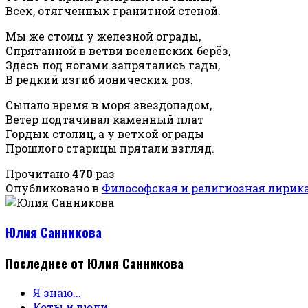
Всех, отягченных гранитной стеной.
Мы же стоим у железной ограды,
Спрятанной в ветви вселенских берёз,
Здесь под ногами запрятались гады,
В редкий изгиб ионических роз.
Сыпало время в моря звездопадом,
Ветер подтачивал каменный плат
Гордых столиц, а у ветхой ограды
Прошлого старицы прятали взгляд.
Прочитано
470
раз
Опубликовано в
Философская и религиозная лирик
Юлия Санникова
Последнее от Юлия Санникова
Я знаю...
Коты и люди