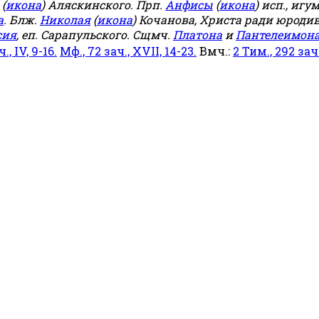
(
икона
) Аляскинского. Прп.
Анфисы
(
икона
) исп., игу
а
. Блж.
Николая
(
икона
) Кочанова, Христа ради юродив
сия
, еп. Сарапульского. Сщмч.
Платона
и
Пантелеимон
ч., IV, 9-16.
Мф., 72 зач., XVII, 14-23.
Вмч.:
2 Тим., 292 зач.,