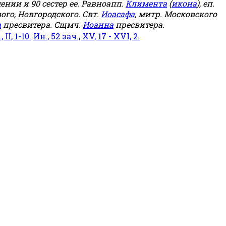
мении и 90 сестер ее. Равноапп.
Климента
(
икона
), еп.
ого, Новгородского. Свт.
Иоасафа
, митр. Московского
а
пресвитера. Сщмч.
Иоанна
пресвитера.
 II, 1-10.
Ин., 52 зач., XV, 17 - XVI, 2.