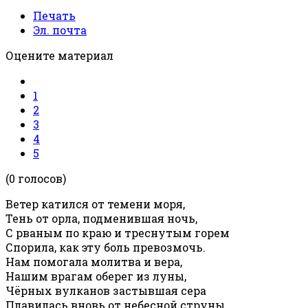
Печать
Эл. почта
Оцените материал
1
2
3
4
5
(0 голосов)
Ветер катился от темени моря,
Тень от орла, подменившая ночь,
С рваным по краю и треснутым горем
Спорила, как эту боль превозмочь.
Нам помогала молитва и вера,
Нашим врагам оберег из луны,
Чёрных вулканов застывшая сера
Плавилась вновь от небесной струны.