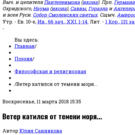
Вмч. и целителя
Пантелеимона
(
икона
). Прп.
Германа
Охридского,
Наума
(
икона
),
Саввы
,
Горазда
и
Ангеляр
и всея Руси.
Собор Смоленских святых
. Сщмч.
Амвро
Утр. - Ев. 10-е,
Ин., 66 зач., XXI, 1-14.
Лит. -
1 Кор., 131 за
-
Вы здесь:
Главная
/
Поэзия
/
Философская и религиозная
/
Ветер катился от темени моря...
Воскресенье, 11 марта 2018 15:35
Ветер катился от темени моря...
Автор
Юлия Санникова