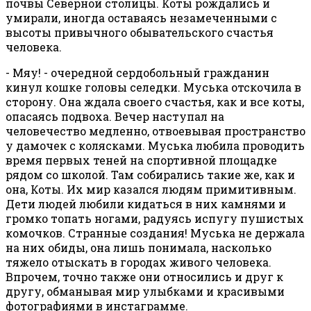
почвы Северной столицы. Коты рождались и
умирали, иногда оставаясь незамеченными с
высоты привычного обывательского счастья
человека.
- Мяу! - очередной сердобольный гражданин
кинул кошке головы селедки. Муська отскочила в
сторону. Она ждала своего счастья, как и все коты,
опасаясь подвоха. Вечер наступал на
человечество медленно, отвоевывая пространство
у дамочек с колясками. Муська любила проводить
время первых теней на спортивной площадке
рядом со школой. Там собирались такие же, как и
она, Коты. Их мир казался людям примитивным.
Дети людей любили кидаться в них камнями и
громко топать ногами, радуясь испугу пушистых
комочков. Странные создания! Муська не держала
на них обиды, она лишь понимала, насколько
тяжело отыскать в городах живого человека.
Впрочем, точно также они относились и друг к
другу, обманывая мир улыбками и красивыми
фотографиями в инстаграмме.