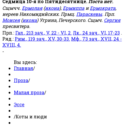
Седмица 10-я по Пятидесятнице.
Поста нет.
Сщмчч.
Ермолая
(
икона
),
Ермиппа
и
Ермократа
,
иереев Никомидийских. Прмц.
Параскевы
. Прп.
Моисея
(
икона
) Угрина, Печерского. Сщмч.
Сергия
пресвитера.
Прп.:
Гал., 213 зач., V, 22 - VI, 2.
Лк., 24 зач., VI, 17-23
.
Ряд.:
Рим., 119 зач., XV, 30-33.
Мф., 73 зач., XVII, 24 -
XVIII, 4.
-
Вы здесь:
Главная
/
Проза
/
Малая проза
/
Эссе
/
Коты и люди