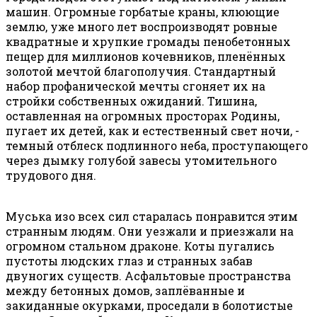
машин. Огромные горбатые краны, клюющие
землю, уже много лет воспроизводят ровные
квадратные и хрупкие громады пенобетонных
пещер для миллионов кочевников, пленённых
золотой мечтой благополучия. Стандартный
набор профанической мечты сгоняет их на
стройки собственных ожиданий. Тишина,
оставленная на огромных просторах Родины,
пугает их детей, как и естественный свет ночи, -
темный отблеск подлинного неба, проступающего
через дымку голубой завесы утомительного
трудового дня.
Муська изо всех сил старалась понравится этим
странным людям. Они уезжали и приезжали на
огромном стальном драконе. Коты пугались
пустоты людских глаз и странных забав
двуногих существ. Асфальтовые пространства
между бетонных домов, заплёванные и
закиданные окурками, проседали в болотистые