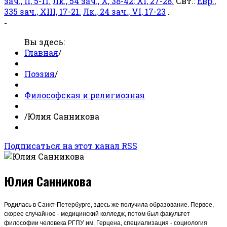
зач., II, 5-11.
Лк., 54 зач., X, 38-42; XI, 27-28.
Свт.:
Евр.,
335 зач., XIII, 17-21.
Лк., 24 зач., VI, 17-23
.
-
Вы здесь:
Главная
/
Поэзия
/
Философская и религиозная
/
Юлия Санникова
Подписаться на этот канал RSS
Юлия Санникова
Родилась в Санкт-Петербурге, здесь же получила образование. Первое,
скорее случайное - медицинский колледж, потом был факультет
философии человека РГПУ им. Герцена, специализация - социология