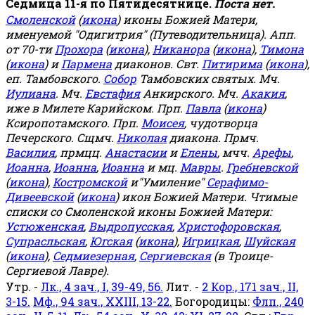
Седмица 11-я по Пятидесятнице.
Поста нет.
Смоленской
(
икона
) иконы Божией Матери,
именуемой "Одигитрия" (Путеводительница). Апп.
от 70-ти
Прохора
(
икона
),
Никанора
(
икона
),
Тимона
(
икона
) и
Пармена
диаконов. Свт.
Питирима
(
икона
),
еп. Тамбовского.
Собор
Тамбовских святых. Мч.
Иулиана
. Мч.
Евстафия
Анкирского. Мч.
Акакия
,
иже в Милете Карийском. Прп.
Павла
(
икона
)
Ксиропотамского. Прп.
Моисея
, чудотворца
Печерского. Сщмч.
Николая
диакона. Прмч.
Василия
, прмцц.
Анастасии
и
Елены
, мчч.
Арефы
,
Иоанна
,
Иоанна
,
Иоанна
и мц.
Мавры
.
Гребневской
(
икона
),
Костромской
и"Умиление"
Серафимо-
Дивеевской
(
икона
) икон Божией Матери. Чтимые
списки со Смоленской иконы Божией Матери:
Устюженская
,
Выдропусская
,
Христофоровская
,
Супрасльская
,
Югская
(
икона
),
Игрицкая
,
Шуйская
(
икона
),
Седмиезерная
,
Сергиевская
(в Троице-
Сергиевой Лавре).
Утр. -
Лк., 4 зач., I, 39-49, 56.
Лит. -
2 Кор., 171 зач., II,
3-15.
Мф., 94 зач., XXIII, 13-22.
Богородицы:
Флп., 240