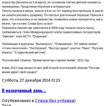
искусства (бросила на 4-м курсе), но основным считаю диплом лингвиста-
переводчика. Продолжаю обучение в аспирантуре.
Писать начала в школе, классе в 9-м, но тот период был пробным. В школе
же начала рисовать (графика). Потом был длительный перерыв. Пришла к
вере, что отразилась и на творчестве, появились новые приоритеты, как в
жизни, так и в нем. Слава Богу за все!
Перерыв в творчестве закончился в 2008 году. Начала писать прозу,
публиковаться. Член Международного клуба православных литераторов
"Омилия", член МСТС "Озарение".
Публикации в журналах: "Великоросс", "Откровение", "От имени любви",
«Союз писателей», "ЛитОгранка", "Восторг души"; газетах: "Окно", "Русская
береза", "Студенческий вестник".
Поэтический сборник: "Время молитвы и время любви", 2011 год.
В мае 2012 года вышел в свет мой второй поэтический сборник "Поэтам
время дарит свой предел".
Суббота, 27 декабря 2014 01:23
В назначенный день...
Опубликовано в
Стихи (без рубрики)
Теги