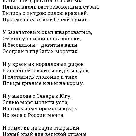
Капитаны фрегатов отважных
Плыли вдоль растревоженных стран,
Бились с хитрою силою вражьей,
Прорываясь сквозь белый туман.
У базальтовых скал швартовались,
Отряхнув дикой пены плевки,
И бессильны – девятые валы
Оседали в глубинах морских.
И у красных коралловых рифов
В звездной россыпи видели путь,
И слетались спокойно и тихо
Птицы дивные к ним на корму.
И у выхода с Севера к Югу,
Солью моря мочили уста,
И по вечному времени кругу
Их вела о России мечта.
И отметив на карте открытий
Новый край для великой страны,