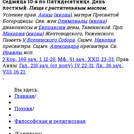
Седмица 10-я по Пятидесятнице. День
постный.
Пища с растительным маслом.
Успение прав.
Анны
(
икона
), матери Пресвятой
Богородицы. Свв. жен
Олимпиады
(
икона
)
диакониссы и
Евпраксии
девы, Тавеннской. Прп.
Макария
(
икона
) Желтоводского, Унженского.
Память
V Вселенского Собора
. Сщмч.
Николая
пресвитера. Сщмч.
Александра
пресвитера. Св.
Ираиды
исп.
2 Кор., 169 зач., I, 12-20.
Мф., 91 зач., XXII, 23-33.
Прав.
Анны:
Гал., 210 зач. (от полу́), IV, 22-31.
Лк., 36 зач.,
VIII, 16-21.
-
Вы здесь:
Главная
/
Поэзия
/
Философская и религиозная
/
Капитаны