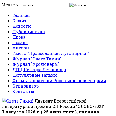
Искать...
Главная
О сайте
Новости
Публицистика
Проза
Поэзия
Авторы
Газета "Православная Луганщина "
Журнал "Свете Тихий"
Журнал "Уроки веры"
ДПЦ Нестора Летописца
Популярные записи
Храмы и святыни Ровеньковской епархии
Стиховизор
Контакты
Лауреат Всероссийской
литературной премии СП России "СЛОВО-2021".
7 августа 2026 г. ( 25 июля ст.ст.), пятница.