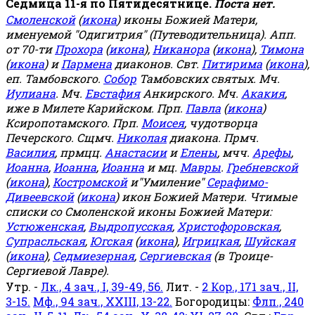
Седмица 11-я по Пятидесятнице.
Поста нет.
Смоленской
(
икона
) иконы Божией Матери,
именуемой "Одигитрия" (Путеводительница). Апп.
от 70-ти
Прохора
(
икона
),
Никанора
(
икона
),
Тимона
(
икона
) и
Пармена
диаконов. Свт.
Питирима
(
икона
),
еп. Тамбовского.
Собор
Тамбовских святых. Мч.
Иулиана
. Мч.
Евстафия
Анкирского. Мч.
Акакия
,
иже в Милете Карийском. Прп.
Павла
(
икона
)
Ксиропотамского. Прп.
Моисея
, чудотворца
Печерского. Сщмч.
Николая
диакона. Прмч.
Василия
, прмцц.
Анастасии
и
Елены
, мчч.
Арефы
,
Иоанна
,
Иоанна
,
Иоанна
и мц.
Мавры
.
Гребневской
(
икона
),
Костромской
и"Умиление"
Серафимо-
Дивеевской
(
икона
) икон Божией Матери. Чтимые
списки со Смоленской иконы Божией Матери:
Устюженская
,
Выдропусская
,
Христофоровская
,
Супрасльская
,
Югская
(
икона
),
Игрицкая
,
Шуйская
(
икона
),
Седмиезерная
,
Сергиевская
(в Троице-
Сергиевой Лавре).
Утр. -
Лк., 4 зач., I, 39-49, 56.
Лит. -
2 Кор., 171 зач., II,
3-15.
Мф., 94 зач., XXIII, 13-22.
Богородицы:
Флп., 240