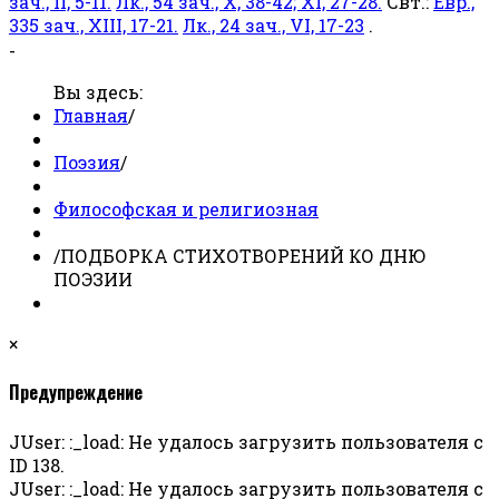
зач., II, 5-11.
Лк., 54 зач., X, 38-42; XI, 27-28.
Свт.:
Евр.,
335 зач., XIII, 17-21.
Лк., 24 зач., VI, 17-23
.
-
Вы здесь:
Главная
/
Поэзия
/
Философская и религиозная
/
ПОДБОРКА СТИХОТВОРЕНИЙ КО ДНЮ
ПОЭЗИИ
×
Предупреждение
JUser: :_load: Не удалось загрузить пользователя с
ID 138.
JUser: :_load: Не удалось загрузить пользователя с