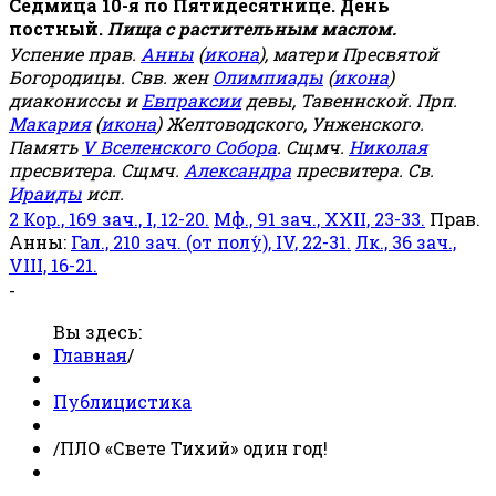
Седмица 10-я по Пятидесятнице. День
постный.
Пища с растительным маслом.
Успение прав.
Анны
(
икона
), матери Пресвятой
Богородицы. Свв. жен
Олимпиады
(
икона
)
диакониссы и
Евпраксии
девы, Тавеннской. Прп.
Макария
(
икона
) Желтоводского, Унженского.
Память
V Вселенского Собора
. Сщмч.
Николая
пресвитера. Сщмч.
Александра
пресвитера. Св.
Ираиды
исп.
2 Кор., 169 зач., I, 12-20.
Мф., 91 зач., XXII, 23-33.
Прав.
Анны:
Гал., 210 зач. (от полу́), IV, 22-31.
Лк., 36 зач.,
VIII, 16-21.
-
Вы здесь:
Главная
/
Публицистика
/
ПЛО «Свете Тихий» один год!