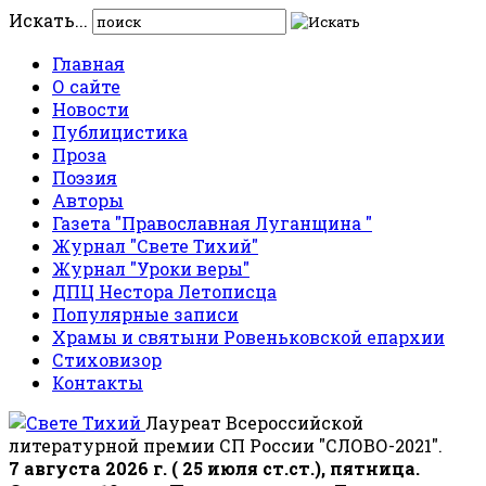
Искать...
Главная
О сайте
Новости
Публицистика
Проза
Поэзия
Авторы
Газета "Православная Луганщина "
Журнал "Свете Тихий"
Журнал "Уроки веры"
ДПЦ Нестора Летописца
Популярные записи
Храмы и святыни Ровеньковской епархии
Стиховизор
Контакты
Лауреат Всероссийской
литературной премии СП России "СЛОВО-2021".
7 августа 2026 г. ( 25 июля ст.ст.), пятница.