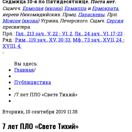
Седмица 10-я по Пятидесятнице.
Поста нет.
Сщмчч.
Ермолая
(
икона
),
Ермиппа
и
Ермократа
,
иереев Никомидийских. Прмц.
Параскевы
. Прп.
Моисея
(
икона
) Угрина, Печерского. Сщмч.
Сергия
пресвитера.
Прп.:
Гал., 213 зач., V, 22 - VI, 2.
Лк., 24 зач., VI, 17-23
.
Ряд.:
Рим., 119 зач., XV, 30-33.
Мф., 73 зач., XVII, 24 -
XVIII, 4.
-
Вы здесь:
Главная
/
Публицистика
/
7 лет ПЛО «Свете Тихий»
Вторник, 10 сентября 2019 11:38
7 лет ПЛО «Свете Тихий»