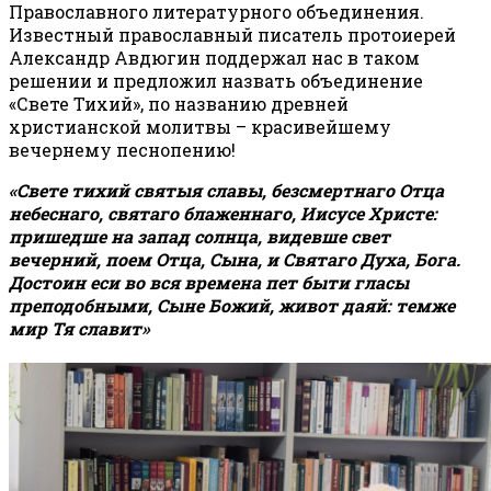
Православного литературного объединения.
Известный православный писатель протоиерей
Александр Авдюгин поддержал нас в таком
решении и предложил назвать объединение
«Свете Тихий», по названию древней
христианской молитвы – красивейшему
вечернему песнопению!
«Свете тихий святыя славы, безсмертнаго Отца
небеснаго, святаго блаженнаго, Иисусе Христе:
пришедше на запад солнца, видевше свет
вечерний, поем Отца, Сына, и Святаго Духа, Бога.
Достоин еси во вся времена пет быти гласы
преподобными, Сыне Божий, живот даяй: темже
мир Тя славит»