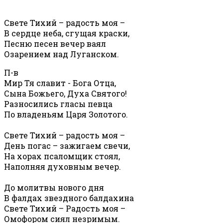
Свете Тихий – радость моя –
В сердце неба, сгущая краски,
Песню песен вечер ваял
Озарением над Луганском.
П-в
Мир Тя славит - Бога Отца,
Сына Божьего, Духа Святого!
Разносились гласы певца
По владеньям Царя Золотого.
Свете Тихий – радость моя –
День погас – зажигаем свечи,
На хорах псаломщик стоял,
Наполняя духовным вечер.
До молитвы нового дня
В фалдах звездного балдахина
Свете Тихий – Радость моя –
Омофором сиял незримым.