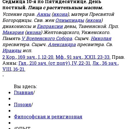
Седмица 10-я по Пятидесятнице. День
постный.
Пища с растительным маслом.
Успение прав.
Анны
(
икона
), матери Пресвятой
Богородицы. Свв. жен
Олимпиады
(
икона
)
диакониссы и
Евпраксии
девы, Тавеннской. Прп.
Макария
(
икона
) Желтоводского, Унженского.
Память
V Вселенского Собора
. Сщмч.
Николая
пресвитера. Сщмч.
Александра
пресвитера. Св.
Ираиды
исп.
2 Кор., 169 зач., I, 12-20.
Мф., 91 зач., XXII, 23-33.
Прав.
Анны:
Гал., 210 зач. (от полу́), IV, 22-31.
Лк., 36 зач.,
VIII, 16-21.
-
Вы здесь:
Главная
/
Поэзия
/
Философская и религиозная
/
ОПЫТ