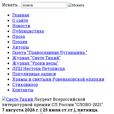
Искать...
Главная
О сайте
Новости
Публицистика
Проза
Поэзия
Авторы
Газета "Православная Луганщина "
Журнал "Свете Тихий"
Журнал "Уроки веры"
ДПЦ Нестора Летописца
Популярные записи
Храмы и святыни Ровеньковской епархии
Стиховизор
Контакты
Лауреат Всероссийской
литературной премии СП России "СЛОВО-2021".
7 августа 2026 г. ( 25 июля ст.ст.), пятница.