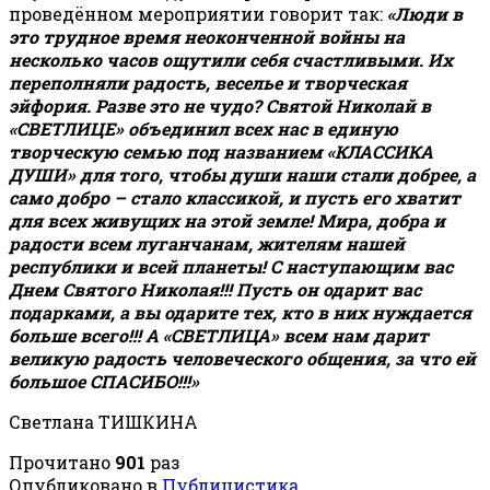
проведённом мероприятии говорит так:
«Люди в
это трудное время неоконченной войны на
несколько часов ощутили себя счастливыми. Их
переполняли радость, веселье и творческая
эйфория. Разве это не чудо? Святой Николай в
«СВЕТЛИЦЕ» объединил всех нас в единую
творческую семью под названием «КЛАССИКА
ДУШИ» для того, чтобы души наши стали добрее, а
само добро – стало классикой, и пусть его хватит
для всех живущих на этой земле! Мира, добра и
радости всем луганчанам, жителям нашей
республики и всей планеты! С наступающим вас
Днем Святого Николая!!! Пусть он одарит вас
подарками, а вы одарите тех, кто в них нуждается
больше всего!!! А «СВЕТЛИЦА» всем нам дарит
великую радость человеческого общения, за что ей
большое СПАСИБО!!!»
Светлана ТИШКИНА
Прочитано
901
раз
Опубликовано в
Публицистика