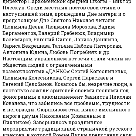
директор Пархоменской средней школы – Виктор
Плескун. Среди местных поэтов свои стихи о
наступившей зиме, прошедшем Дне матери и о
предстоящем Дне Святого Николая читали:
Людмила Деева, Людмила Морозова, Вадим
Бергаментов, Валерий Гребенюк, Владимир
Казимиров, Евгений Синев, Лариса Даншина,
Лариса Бекрешева, Татьяна Набока-Питерская,
Антонина Юдина, Любовь Погребняк и др.
Настоящим украшением встречи стали члены из
общества людей с ограниченными
возможностями «ДАНКО»: Сергей Колесниченко,
Людмила Колесникова, Сергей Параскаев и
Евгений Целобанов. Козалось бы, незрячие люди, а
настолько зажгли зрителей своими песнями под
фонограммы и аккомпанемент баяниста Николая
Ковалева, что забылись все проблемы, трудности
и негоразды. Сюрпризом стал вынос именинного
пирога двумя Николаями (Ковалевым и
Лихтиком). Завершилось праздничное
мероприятие традиционной страничкой русского
шансона, в которой Роман Дугин представил свои