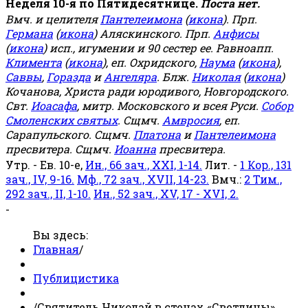
Неделя 10-я по Пятидесятнице.
Поста нет.
Вмч. и целителя
Пантелеимона
(
икона
). Прп.
Германа
(
икона
) Аляскинского. Прп.
Анфисы
(
икона
) исп., игумении и 90 сестер ее. Равноапп.
Климента
(
икона
), еп. Охридского,
Наума
(
икона
),
Саввы
,
Горазда
и
Ангеляра
. Блж.
Николая
(
икона
)
Кочанова, Христа ради юродивого, Новгородского.
Свт.
Иоасафа
, митр. Московского и всея Руси.
Собор
Смоленских святых
. Сщмч.
Амвросия
, еп.
Сарапульского. Сщмч.
Платона
и
Пантелеимона
пресвитера. Сщмч.
Иоанна
пресвитера.
Утр. - Ев. 10-е,
Ин., 66 зач., XXI, 1-14.
Лит. -
1 Кор., 131
зач., IV, 9-16.
Мф., 72 зач., XVII, 14-23.
Вмч.:
2 Тим.,
292 зач., II, 1-10.
Ин., 52 зач., XV, 17 - XVI, 2.
-
Вы здесь:
Главная
/
Публицистика
/
Святитель Николай в стенах «Светлицы»