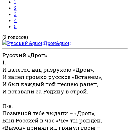
1
2
3
4
5
(2 голосов)
Русский «Дрон»
1.
И взлетел над разрухою «Дрон»,
И запел громко русское «Встанем»,
И был каждый той песнею ранен,
И вставали за Родину в строй.
П-в.
Позывной тебе выдали – «Дрон»,
Был Россией в час «Че» ты рождён,
«Вызов» принял и… грянул гром –