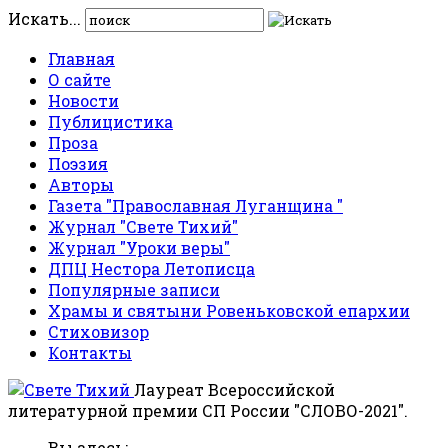
Искать...
Главная
О сайте
Новости
Публицистика
Проза
Поэзия
Авторы
Газета "Православная Луганщина "
Журнал "Свете Тихий"
Журнал "Уроки веры"
ДПЦ Нестора Летописца
Популярные записи
Храмы и святыни Ровеньковской епархии
Стиховизор
Контакты
Лауреат Всероссийской
литературной премии СП России "СЛОВО-2021".
Вы здесь: