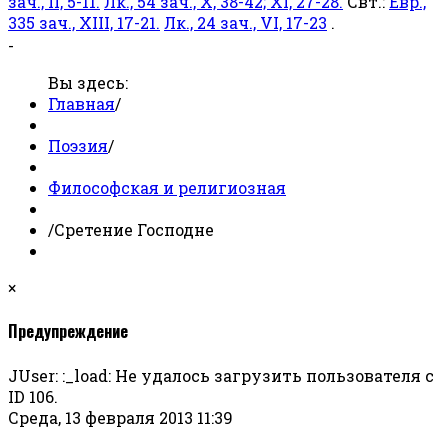
зач., II, 5-11.
Лк., 54 зач., X, 38-42; XI, 27-28.
Свт.:
Евр.,
335 зач., XIII, 17-21.
Лк., 24 зач., VI, 17-23
.
-
Вы здесь:
Главная
/
Поэзия
/
Философская и религиозная
/
Сретение Господне
×
Предупреждение
JUser: :_load: Не удалось загрузить пользователя с
ID 106.
Среда, 13 февраля 2013 11:39