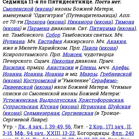
Седмица 11-я по Пятидесятнице.
Поста нет.
Смоленской
(
икона
) иконы Божией Матери,
именуемой "Одигитрия" (Путеводительница). Апп.
от 70-ти
Прохора
(
икона
),
Никанора
(
икона
),
Тимона
(
икона
) и
Пармена
диаконов. Свт.
Питирима
(
икона
),
еп. Тамбовского.
Собор
Тамбовских святых. Мч.
Иулиана
. Мч.
Евстафия
Анкирского. Мч.
Акакия
,
иже в Милете Карийском. Прп.
Павла
(
икона
)
Ксиропотамского. Прп.
Моисея
, чудотворца
Печерского. Сщмч.
Николая
диакона. Прмч.
Василия
, прмцц.
Анастасии
и
Елены
, мчч.
Арефы
,
Иоанна
,
Иоанна
,
Иоанна
и мц.
Мавры
.
Гребневской
(
икона
),
Костромской
и"Умиление"
Серафимо-
Дивеевской
(
икона
) икон Божией Матери. Чтимые
списки со Смоленской иконы Божией Матери:
Устюженская
,
Выдропусская
,
Христофоровская
,
Супрасльская
,
Югская
(
икона
),
Игрицкая
,
Шуйская
(
икона
),
Седмиезерная
,
Сергиевская
(в Троице-
Сергиевой Лавре).
Утр. -
Лк., 4 зач., I, 39-49, 56.
Лит. -
2 Кор., 171 зач., II,
3-15.
Мф., 94 зач., XXIII, 13-22.
Богородицы:
Флп., 240