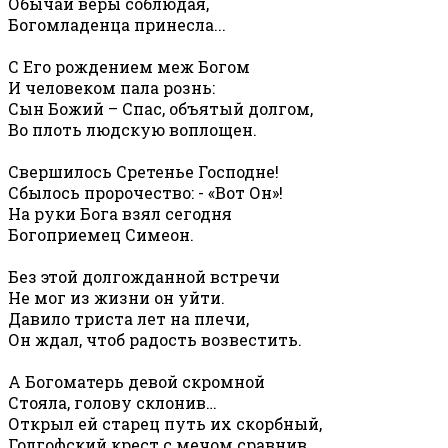
Обычай веры соблюдая,
Богомладенца принесла...
С Его рождением меж Богом
И человеком пала рознь:
Сын Божий – Спас, объятый долгом,
Во плоть людскую воплощен.
Свершилось Сретенье Господне!
Сбылось пророчество: - «Вот Он»!
На руки Бога взял сегодня
Богоприемец Симеон.
Без этой долгожданной встречи
Не мог из жизни он уйти.
Давило триста лет на плечи,
Он ждал, чтоб радость возвестить.
А Богоматерь девой скромной
Стояла, голову склонив…
Открыл ей старец путь их скорбный,
Голгофский крест с мечом сравнив.