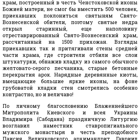
храм, построенный в честь Ченстоховской иконы
Божией матери, не смог бы вместить 500 человек,
приехавших поклониться святыням Свято-
Вознесенской обители, поэтому святые недра
открыл старинный, еще наполовину
отреставрированный Свято-Вознесенский храм,
рассчитанный на 1500 прихожан. Взгляды
приехавших так и притягивали стены средней
части храма, где строители отбили все слои
штукатурки, обнажив кладку из самого обычного
желтовато-серого песчаника, старые бетонные
перекрытия арок. Нарядные деревянные киоты,
вмещающие большие яркие иконы, на фоне
грубоватой кладки стен смотрелись особенно
контрастно, но и величаво!
По личному благословению Блаженнейшего
Митрополита Киевского и всея Украины
Владимира (Сабодана) праздничную Литургию
возглавил наместник ставропигиального
мужского монастыря в честь преподобного
Паисия Величковского архимандрит Гавриил