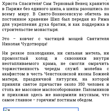
Христа Спасителя! Сам Терновый Венец хранится
в Париже без единого шипа, а шипы разошлись по
всему миру. В Свято-Вознесенскую обитель на
постоянное хранение Шип был передан из Рима
для укрепления духа братии, и как поддержка в
строительстве монастыря.
Это – ковчег с частицей мощей Святителя
Николая Чудотворца!
Ни резкое похолодание, ни сильная метель, ни
промозглый холод и сквозняки внутри
неотапливаемого храма, не смогли омрачить
торжественность череды служб: молебна с
акафистом в честь Ченстоховской иконы Божией
матери, праздничной литургии, на которой
приняли святое причастие около 350 человек и
столь же массовое маслособорование. Паломников
и прихожан здесь же накормили вкусным, что
самое главное – горячим! постным обедом.