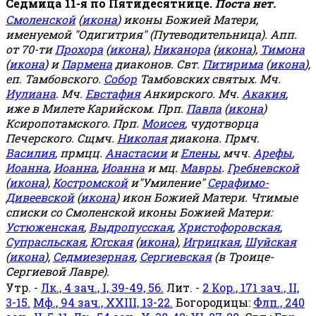
Седмица 11-я по Пятидесятнице.
Поста нет.
Смоленской
(
икона
) иконы Божией Матери,
именуемой "Одигитрия" (Путеводительница). Апп.
от 70-ти
Прохора
(
икона
),
Никанора
(
икона
),
Тимона
(
икона
) и
Пармена
диаконов. Свт.
Питирима
(
икона
),
еп. Тамбовского.
Собор
Тамбовских святых. Мч.
Иулиана
. Мч.
Евстафия
Анкирского. Мч.
Акакия
,
иже в Милете Карийском. Прп.
Павла
(
икона
)
Ксиропотамского. Прп.
Моисея
, чудотворца
Печерского. Сщмч.
Николая
диакона. Прмч.
Василия
, прмцц.
Анастасии
и
Елены
, мчч.
Арефы
,
Иоанна
,
Иоанна
,
Иоанна
и мц.
Мавры
.
Гребневской
(
икона
),
Костромской
и"Умиление"
Серафимо-
Дивеевской
(
икона
) икон Божией Матери. Чтимые
списки со Смоленской иконы Божией Матери:
Устюженская
,
Выдропусская
,
Христофоровская
,
Супрасльская
,
Югская
(
икона
),
Игрицкая
,
Шуйская
(
икона
),
Седмиезерная
,
Сергиевская
(в Троице-
Сергиевой Лавре).
Утр. -
Лк., 4 зач., I, 39-49, 56.
Лит. -
2 Кор., 171 зач., II,
3-15.
Мф., 94 зач., XXIII, 13-22.
Богородицы:
Флп., 240