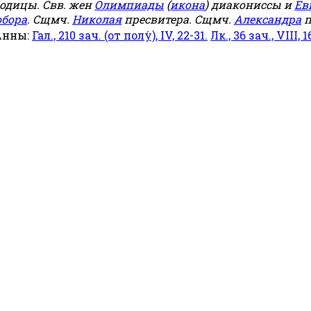
родицы. Свв. жен
Олимпиады
(
икона
) диакониссы и
Ев
обора
. Сщмч.
Николая
пресвитера. Сщмч.
Александра
п
Анны:
Гал., 210 зач. (от полу́), IV, 22-31.
Лк., 36 зач., VIII, 1