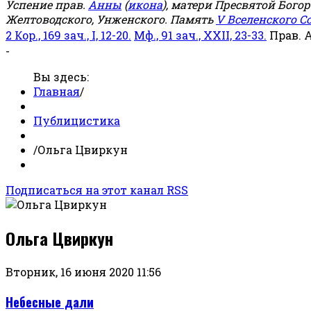
Успение прав.
Анны
(
икона
), матери Пресвятой Бого
Желтоводского, Унженского. Память
V Вселенского С
2 Кор., 169 зач., I, 12-20.
Мф., 91 зач., XXII, 23-33.
Прав. 
-
Вы здесь:
Главная
/
Публицистика
/
Ольга Цвиркун
Подписаться на этот канал RSS
Ольга Цвиркун
Вторник, 16 июня 2020 11:56
Небесные дали