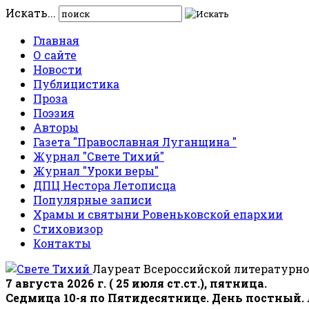
Искать...
Главная
О сайте
Новости
Публицистика
Проза
Поэзия
Авторы
Газета "Православная Луганщина "
Журнал "Свете Тихий"
Журнал "Уроки веры"
ДПЦ Нестора Летописца
Популярные записи
Храмы и святыни Ровеньковской епархии
Стиховизор
Контакты
Лауреат Всероссийской литературно
7 августа 2026 г. ( 25 июля ст.ст.), пятница.
Седмица 10-я по Пятидесятнице. День постный.