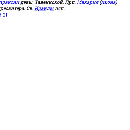
праксии
девы, Тавеннской. Прп.
Макария
(
икона
)
ресвитера. Св.
Ираиды
исп.
6-21.