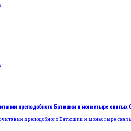
а
а
читании преподобного Батюшки и монастыре святых 