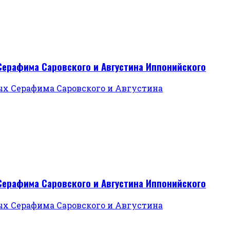
Серафима Саровского и Августина Иппонийского
Серафима Саровского и Августина Иппонийского