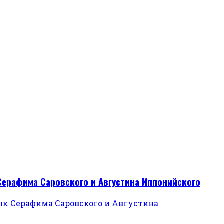
Серафима Саровского и Августина Иппонийского