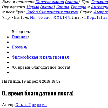
Вмч. и целителя
Пантелеимона
(
икона
). Прп.
Германа
Охридского,
Наума
(
икона
),
Саввы
,
Горазда
и
Ангеляр
и всея Руси.
Собор Смоленских святых
. Сщмч.
Амвро
Утр. - Ев. 10-е,
Ин., 66 зач., XXI, 1-14.
Лит. -
1 Кор., 131 за
-
Вы здесь:
Главная
/
Поэзия
/
Философская и религиозная
/
О, время благодатное поста!
Пятница, 19 апреля 2019 19:52
О, время благодатное поста!
Автор
Ольга Цвиркун