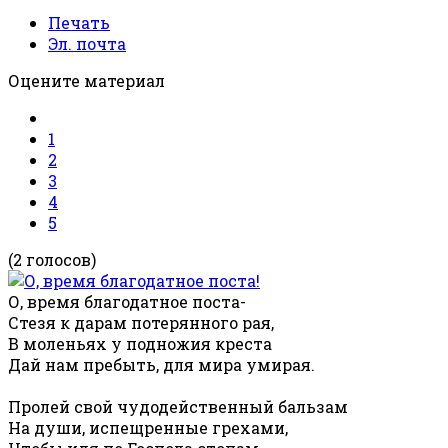
Печать
Эл. почта
Оцените материал
1
2
3
4
5
(2 голосов)
О, время благодатное поста-
Стезя к дарам потерянного рая,
В моленьях у подножия креста
Дай нам пребыть, для мира умирая.
Пролей свой чудодейственный бальзам
На души, испещренные грехами,