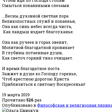
Чтобы идя по Господа стопам
Омыться покаянными слезами.
...Весны духовной светлая пора
Великопостных служб и покаянья,
Она как синь небес всегда чиста,
Как ландыш издает благоуханье.
Она как ручеек в горах звенит,
Молитвой благодатной проникает
В глубины потаенные души,
Как светоч горний тихо очищает.
И время благодатное поста
Зажжет в душе ко Господу горенье,
Чтоб крестною дорогою Христа
Приблизиться к святому Воскресенью!
19 марта 2019
Прочитано
526
раз
Опубликовано в
Философская и религиозная лирик