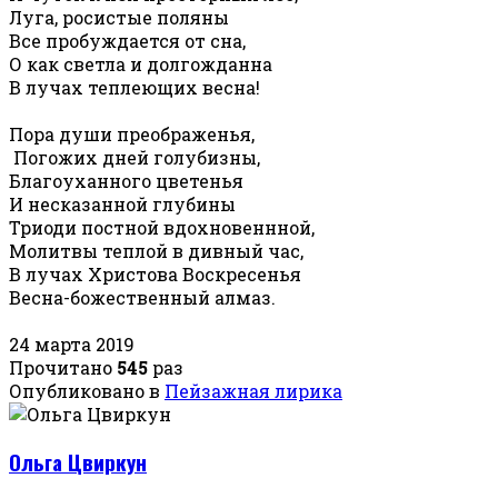
Луга, росистые поляны
Все пробуждается от сна,
О как светла и долгожданна
В лучах теплеющих весна!
Пора души преображенья,
Погожих дней голубизны,
Благоуханного цветенья
И несказанной глубины
Триоди постной вдохновеннной,
Молитвы теплой в дивный час,
В лучах Христова Воскресенья
Весна-божественный алмаз.
24 марта 2019
Прочитано
545
раз
Опубликовано в
Пейзажная лирика
Ольга Цвиркун