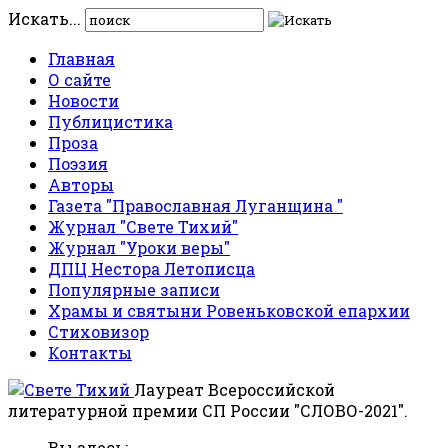
Искать...
Главная
О сайте
Новости
Публицистика
Проза
Поэзия
Авторы
Газета "Православная Луганщина "
Журнал "Свете Тихий"
Журнал "Уроки веры"
ДПЦ Нестора Летописца
Популярные записи
Храмы и святыни Ровеньковской епархии
Стиховизор
Контакты
Лауреат Всероссийской
литературной премии СП России "СЛОВО-2021".
Вы здесь: