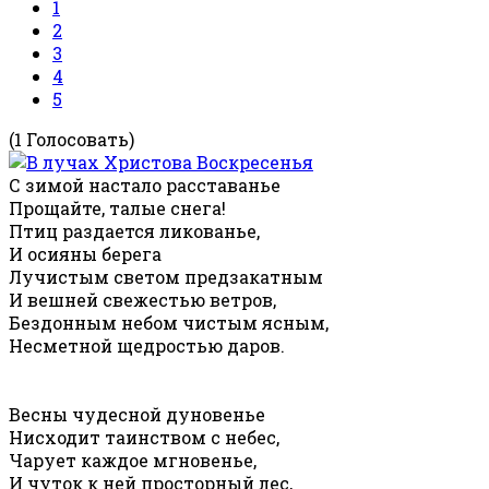
1
2
3
4
5
(1 Голосовать)
С зимой настало расставанье
Прощайте, талые снега!
Птиц раздается ликованье,
И осияны берега
Лучистым светом предзакатным
И вешней свежестью ветров,
Бездонным небом чистым ясным,
Несметной щедростью даров.
Весны чудесной дуновенье
Нисходит таинством с небес,
Чарует каждое мгновенье,
И чуток к ней просторный лес,