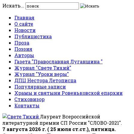
Искать...
Главная
О сайте
Новости
Публицистика
Проза
Поэзия
Авторы
Газета "Православная Луганщина "
Журнал "Свете Тихий"
Журнал "Уроки веры"
ДПЦ Нестора Летописца
Популярные записи
Храмы и святыни Ровеньковской епархии
Стиховизор
Контакты
Лауреат Всероссийской
литературной премии СП России "СЛОВО-2021".
7 августа 2026 г. ( 25 июля ст.ст.), пятница.