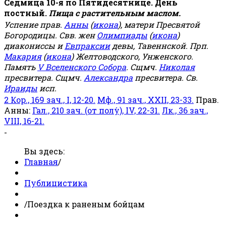
Седмица 10-я по Пятидесятнице. День
постный.
Пища с растительным маслом.
Успение прав.
Анны
(
икона
), матери Пресвятой
Богородицы. Свв. жен
Олимпиады
(
икона
)
диакониссы и
Евпраксии
девы, Тавеннской. Прп.
Макария
(
икона
) Желтоводского, Унженского.
Память
V Вселенского Собора
. Сщмч.
Николая
пресвитера. Сщмч.
Александра
пресвитера. Св.
Ираиды
исп.
2 Кор., 169 зач., I, 12-20.
Мф., 91 зач., XXII, 23-33.
Прав.
Анны:
Гал., 210 зач. (от полу́), IV, 22-31.
Лк., 36 зач.,
VIII, 16-21.
-
Вы здесь:
Главная
/
Публицистика
/
Поездка к раненым бойцам