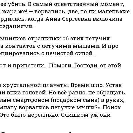
 её убить. В самый ответственный момент,
 жара же! — ворвались две, то ли маленькие
ердилась, когда Анна Сергеевна включила
созданиями.
помнились страшилки об этих летучих
за контактов с летучими мышами. И про
социировались с нечистой силой…
от и прилетели… Помоги, Господи, от этой
и хрустальной планеты. Время шло. Устав
ли вниз головой. Но всё равно, не обращать
овым смартфоном (подарком сына) в руках,
комнату ворвались летучие мыши?». Поиск
 Это было нереально. Слишком уж они