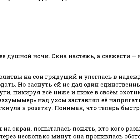
е душной ночи. Окна настежь, а свежести —
литвы на сон грядущий и улеглась в надежд
ать. Но заснуть ей не дал один единственны
ги, пикируя всё ниже и ниже в своём охотн
«зззумммер» над ухом заставлял её напрягать
кнула в розетку. Понимая, что теперь быстр
я на экран, попыталась понять, кто кого разы
через несколько минут она прониклась обсто