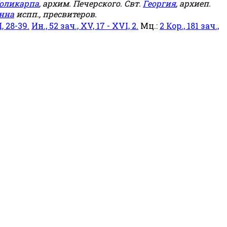
оликарпа
, архим. Печерского. Свт.
Георгия
, архиеп.
нна
испп., пресвитеров.
, 28-39.
Ин., 52 зач., XV, 17 - XVI, 2.
Мц.:
2 Кор., 181 зач.,