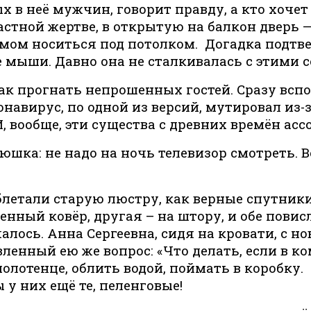
 в неё мужчин, говорит правду, а кто хочет
астной жертве, в открытую на балкон дверь —
шумом носиться под потолком. Догадка подтв
е мыши. Давно она не сталкивалась с этими 
 как прогнать непрошенных гостей. Сразу вс
авирус, по одной из версий, мутировал из-
 вообще, эти существа с древних времён ас
тюшка: не надо на ночь телевизор смотреть. В
блетали старую люстру, как верные спутник
тенный ковёр, другая – на штору, и обе повис
лось. Анна Сергеевна, сидя на кровати, с н
вленный ею же вопрос: «Что делать, если в 
олотенце, облить водой, поймать в коробку.
 у них ещё те, пеленговые!