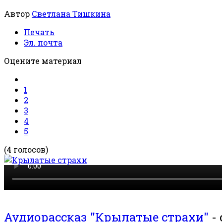
Автор
Светлана Тишкина
Печать
Эл. почта
Оцените материал
1
2
3
4
5
(4 голосов)
Аудиорассказ "Крылатые страхи"
- 