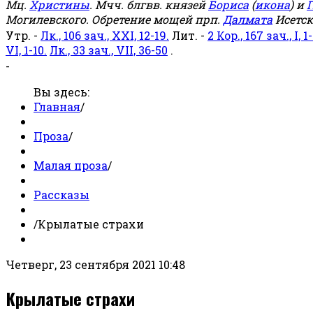
Мц.
Христины
. Мчч. блгвв. князей
Бориса
(
икона
) и
Г
Могилевского. Обретение мощей прп.
Далмата
Исетск
Утр. -
Лк., 106 зач., XXI, 12-19.
Лит. -
2 Кор., 167 зач., I, 1-
VI, 1-10.
Лк., 33 зач., VII, 36-50
.
-
Вы здесь:
Главная
/
Проза
/
Малая проза
/
Рассказы
/
Крылатые страхи
Четверг, 23 сентября 2021 10:48
Крылатые страхи