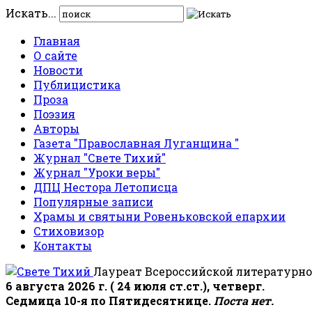
Искать...
Главная
О сайте
Новости
Публицистика
Проза
Поэзия
Авторы
Газета "Православная Луганщина "
Журнал "Свете Тихий"
Журнал "Уроки веры"
ДПЦ Нестора Летописца
Популярные записи
Храмы и святыни Ровеньковской епархии
Стиховизор
Контакты
Лауреат Всероссийской литературно
6 августа 2026 г. ( 24 июля ст.ст.), четверг.
Седмица 10-я по Пятидесятнице.
Поста нет.