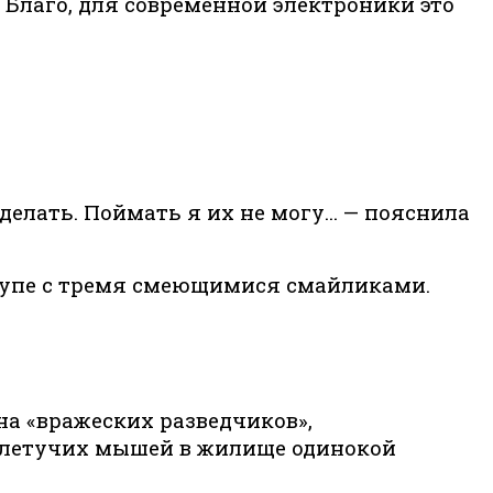
 Благо, для современной электроники это
 делать. Поймать я их не могу… — пояснила
 вкупе с тремя смеющимися смайликами.
на «вражеских разведчиков»,
я летучих мышей в жилище одинокой