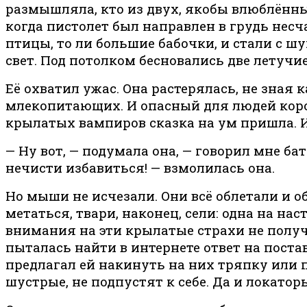
размышляла, кто из двух, якобы влюблённых
когда пистолет был направлен в грудь несч
птицы, то ли большие бабочки, и стали с 
свет. Под потолком бесновались две летучи
Её охватил ужас. Она растерялась, не зная
млекопитающих. И опасный для людей корон
крылатых вампиров сказка на ум пришла. И,
— Ну вот, — подумала она, — говорил мне ба
нечисти избавиться! — взмолилась она.
Но мыши не исчезали. Они всё облетали и о
метаться, твари, наконец, сели: одна на нас
внимания на эти крылатые страхи не получа
пыталась найти в интернете ответ на поста
предлагал ей накинуть на них тряпку или п
шустрые, не подпустят к себе. Да и локаторы