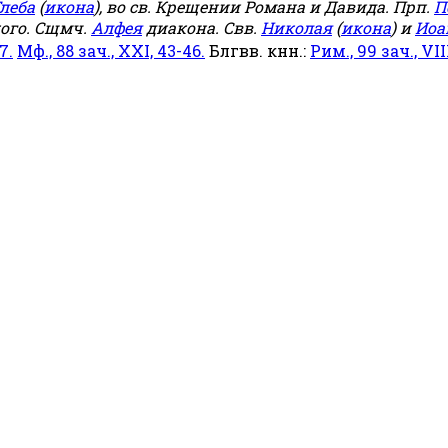
леба
(
икона
), во св. Крещении Романа и Давида. Прп.
П
ого. Сщмч.
Алфея
диакона. Свв.
Николая
(
икона
) и
Иоа
7.
Мф., 88 зач., XXI, 43-46.
Блгвв. кнн.:
Рим., 99 зач., VIII