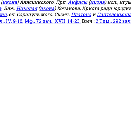
(
икона
) Аляскинского. Прп.
Анфисы
(
икона
) исп., игу
а
. Блж.
Николая
(
икона
) Кочанова, Христа ради юродив
сия
, еп. Сарапульского. Сщмч.
Платона
и
Пантелеимон
ч., IV, 9-16.
Мф., 72 зач., XVII, 14-23.
Вмч.:
2 Тим., 292 зач.,