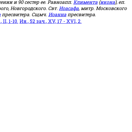
мении и 90 сестер ее. Равноапп.
Климента
(
икона
), еп.
ого, Новгородского. Свт.
Иоасафа
, митр. Московского
а
пресвитера. Сщмч.
Иоанна
пресвитера.
 II, 1-10.
Ин., 52 зач., XV, 17 - XVI, 2.