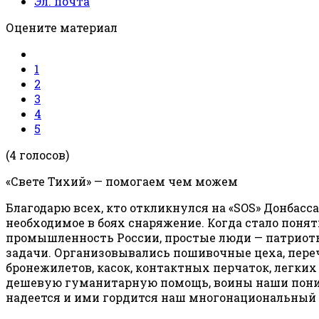
Эл. почта
Оцените материал
1
2
3
4
5
(4 голосов)
«Свете Тихий» — помогаем чем можем
Благодарю всех, кто откликнулся на «SOS» Донбасс
необходимое в боях снаряжение. Когда стало поня
промышленность России, простые люди — патриоты 
задачи. Организовывались пошивочные цеха, переч
бронежилетов, касок, контактных перчаток, легких
дешевую гуманитарную помощь, воины наши понима
надеется и ими гордится наш многонациональный 