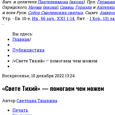
Вмч. и целителя
Пантелеимона
(
икона
). Прп.
Германа
Охридского,
Наума
(
икона
),
Саввы
,
Горазда
и
Ангеляр
и всея Руси.
Собор Смоленских святых
. Сщмч.
Амвро
Утр. - Ев. 10-е,
Ин., 66 зач., XXI, 1-14.
Лит. -
1 Кор., 131 за
-
Вы здесь:
Главная
/
Публицистика
/
«Свете Тихий» — помогаем чем можем
Воскресенье, 18 декабря 2022 13:24
«Свете Тихий» — помогаем чем можем
Автор
Светлана Тишкина
Печать