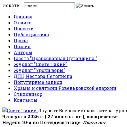
Искать...
Главная
О сайте
Новости
Публицистика
Проза
Поэзия
Авторы
Газета "Православная Луганщина "
Журнал "Свете Тихий"
Журнал "Уроки веры"
ДПЦ Нестора Летописца
Популярные записи
Храмы и святыни Ровеньковской епархии
Стиховизор
Контакты
Лауреат Всероссийской литературно
9 августа 2026 г. ( 27 июля ст.ст.), воскресенье.
Неделя 10-я по Пятидесятнице.
Поста нет.