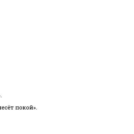
.
есёт покой».