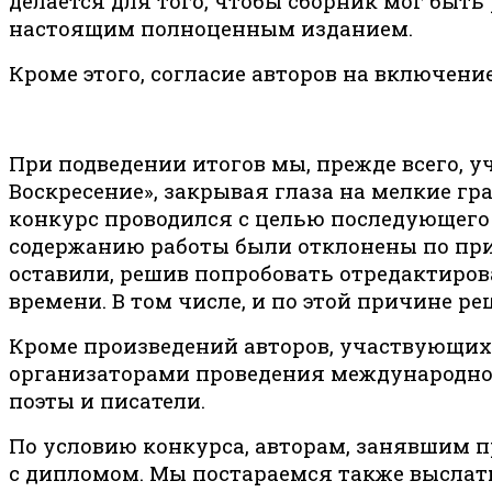
делается для того, чтобы сборник мог быть
настоящим полноценным изданием.
Кроме этого, согласие авторов на включени
При подведении итогов мы, прежде всего, у
Воскресение», закрывая глаза на мелкие г
конкурс проводился с целью последующего 
содержанию работы были отклонены по прич
оставили, решив попробовать отредактирова
времени. В том числе, и по этой причине р
Кроме произведений авторов, участвующих 
организаторами проведения международног
поэты и писатели.
По условию конкурса, авторам, занявшим п
с дипломом. Мы постараемся также выслать