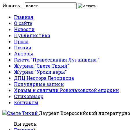
Искать...
Главная
О сайте
Новости
Публицистика
Проза
Поэзия
Авторы
Газета "Православная Луганщина "
Журнал "Свете Тихий"
Журнал "Уроки веры"
ДПЦ Нестора Летописца
Популярные записи
Храмы и святыни Ровеньковской епархии
Стиховизор
Контакты
Лауреат Всероссийской литературно
Вы здесь:
Главная
/