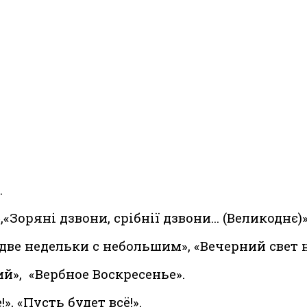
.
оряні дзвони, срібнії дзвони... (Великоднє)»
две недельки с небольшим», «Вечерний свет н
й»,
«Вербное Воскресенье».
, «Пусть будет всё!».