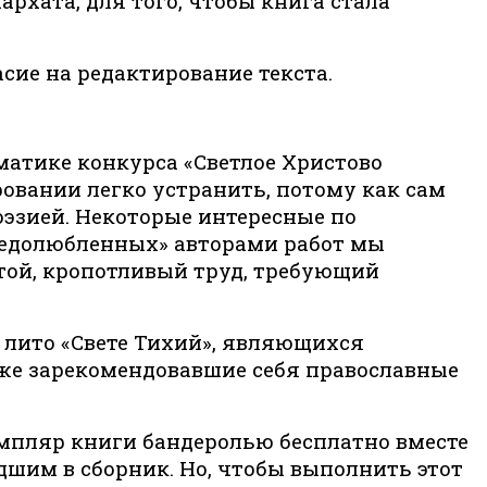
рхата, для того, чтобы книга стала
асие на редактирование текста.
матике конкурса «Светлое Христово
овании легко устранить, потому как сам
оэзией. Некоторые интересные по
«недолюбленных» авторами работ мы
стой, кропотливый труд, требующий
 лито «Свете Тихий», являющихся
уже зарекомендовавшие себя православные
емпляр книги бандеролью бесплатно вместе
шим в сборник. Но, чтобы выполнить этот