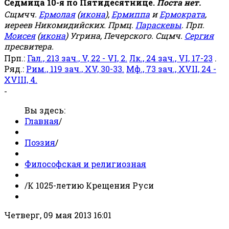
Седмица 10-я по Пятидесятнице.
Поста нет.
Сщмчч.
Ермолая
(
икона
),
Ермиппа
и
Ермократа
,
иереев Никомидийских. Прмц.
Параскевы
. Прп.
Моисея
(
икона
) Угрина, Печерского. Сщмч.
Сергия
пресвитера.
Прп.:
Гал., 213 зач., V, 22 - VI, 2.
Лк., 24 зач., VI, 17-23
.
Ряд.:
Рим., 119 зач., XV, 30-33.
Мф., 73 зач., XVII, 24 -
XVIII, 4.
-
Вы здесь:
Главная
/
Поэзия
/
Философская и религиозная
/
К 1025-летию Крещения Руси
Четверг, 09 мая 2013 16:01