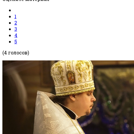
1
2
3
4
5
(4 голосов)