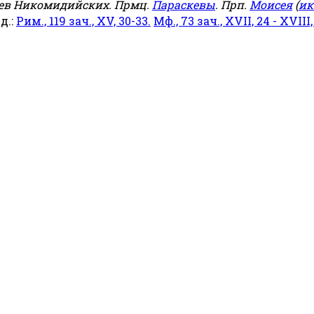
еев Никомидийских. Прмц.
Параскевы
. Прп.
Моисея
(
ик
яд.:
Рим., 119 зач., XV, 30-33.
Мф., 73 зач., XVII, 24 - XVIII,