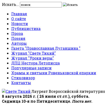
Искать...
Главная
О сайте
Новости
Публицистика
Проза
Поэзия
Авторы
Газета "Православная Луганщина "
Журнал "Свете Тихий"
Журнал "Уроки веры"
ДПЦ Нестора Летописца
Популярные записи
Храмы и святыни Ровеньковской епархии
Стиховизор
Контакты
Лауреат Всероссийской литературно
8 августа 2026 г. ( 26 июля ст.ст.), суббота.
Седмица 10-я по Пятидесятнице.
Поста нет.