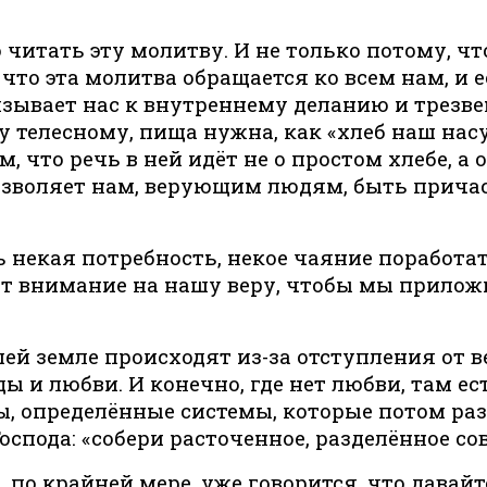
 читать эту молитву. И не только потому, чт
 что эта молитва обращается ко всем нам, и е
зывает нас к внутреннему деланию и трезвен
у телесному, пища нужна, как «хлеб наш нас
что речь в ней идёт не о простом хлебе, а о
озволяет нам, верующим людям, быть прича
ть некая потребность, некое чаяние поработа
т внимание на нашу веру, чтобы мы приложи
ей земле происходят из-за отступления от в
 и любви. И конечно, где нет любви, там ес
, определённые системы, которые потом раз
оспода: «собери расточенное, разделённое со
, по крайней мере, уже говорится, что дава