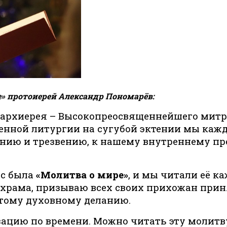
» протоиерей Александр Пономарёв:
хиерея – Высокопреосвященнейшего митро
енной литургии на сугубой эктении мы каж
янию и трезвению, к нашему внутреннему п
ас была
«Молитва о мире»
, и мы читали её к
ь храма, призываю всех своих прихожан прин
этому духовному деланию.
зацию по времени. Можно читать эту молитву