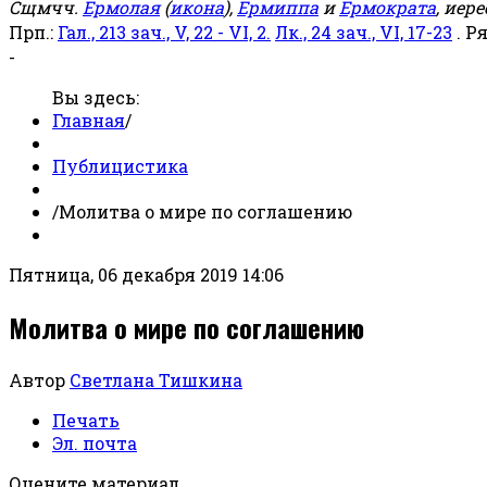
Сщмчч.
Ермолая
(
икона
),
Ермиппа
и
Ермократа
, иер
Прп.:
Гал., 213 зач., V, 22 - VI, 2.
Лк., 24 зач., VI, 17-23
. Р
-
Вы здесь:
Главная
/
Публицистика
/
Молитва о мире по соглашению
Пятница, 06 декабря 2019 14:06
Молитва о мире по соглашению
Автор
Светлана Тишкина
Печать
Эл. почта
Оцените материал