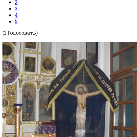
2
3
4
5
(1 Голосовать)