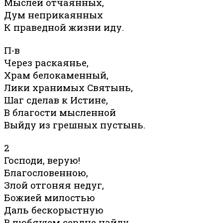
Мыслей отчаянных,
Дум неприкаянных
К праведной жизни иду.
П-в
Через раскаянье,
Храм белокаменный,
Лики хранимых Святынь,
Шаг сделав к Истине,
В благости мысленной
Выйду из грешных пустынь.
2
Господи, верую!
Благословенною,
Злой отгоняя недуг,
Божией милостью
Даль бескорыстную
В любящем сердце найду,