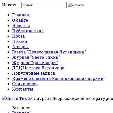
Искать...
Главная
О сайте
Новости
Публицистика
Проза
Поэзия
Авторы
Газета "Православная Луганщина "
Журнал "Свете Тихий"
Журнал "Уроки веры"
ДПЦ Нестора Летописца
Популярные записи
Храмы и святыни Ровеньковской епархии
Стиховизор
Контакты
Лауреат Всероссийской литературно
Вы здесь:
Главная
/