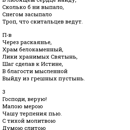
Сколько б ни выпало,
Снегом засыпало
Троп, что скитальцев ведут.
П-в
Через раскаянье,
Храм белокаменный,
Лики хранимых Святынь,
Шаг сделав к Истине,
В благости мысленной
Выйду из грешных пустынь.
3
Господи, верую!
Малою мерою
Чашу терпения пью.
С тихой молитвою
Думою слитою