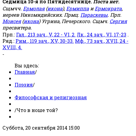
Седмица 10-я по Пятидесятнице.
Поста нет.
Сщмчч.
Ермолая
(
икона
),
Ермиппа
и
Ермократа
,
иереев Никомидийских. Прмц.
Параскевы
. Прп.
Моисея
(
икона
) Угрина, Печерского. Сщмч.
Сергия
пресвитера.
Прп.:
Гал., 213 зач., V, 22 - VI, 2.
Лк., 24 зач., VI, 17-23
.
Ряд.:
Рим., 119 зач., XV, 30-33.
Мф., 73 зач., XVII, 24 -
XVIII, 4.
-
Вы здесь:
Главная
/
Поэзия
/
Философская и религиозная
/
Что в ноше той?
Суббота, 20 сентября 2014 15:00