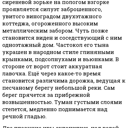
сиреневой зорьке на пологом взгорке
проявляется силуэт заброшенного,
увитого виноградом двухэтажного
коттеджа, огороженного высоким
металлическим забором. Чуть позже
становится виден и соседствующий с ним
одноэтажный дом. Частокол его тына
украшен в народном стиле глиняными
крынками, подсолнухами и вьюнками. В
стороне от ворот стоит аккуратная
лавочка. Ещё через какое-то время
становится различима дорожка, ведущая к
песчаному берегу небольшой реки. Сам
берег прячется за прибрежной
возвышенностью. Туман густыми слоями
стелется, медленно поднимается над
речной гладью.
Две плакучие ивы склонились над водой