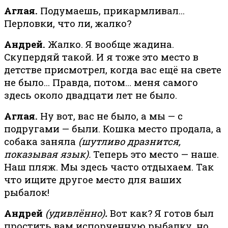
Аглая.
Подумаешь, прикармливал…
Перловки, что ли, жалко?
Андрей.
Жалко. Я вообще жадина.
Скупердяй такой. И я тоже это место в
детстве присмотрел, когда вас ещё на свете
не было… Правда, потом… меня самого
здесь около двадцати лет не было.
Аглая.
Ну вот, вас не было, а мы — с
подругами — были. Кошка место продала, а
собака заняла
(шутливо дразнится,
показывая язык).
Теперь это место — наше.
Наш пляж. Мы здесь часто отдыхаем. Так
что ищите другое место для ваших
рыбалок!
Андрей
(удивлённо)
.
Вот как? Я готов был
простить вам испорченную рыбалку, но