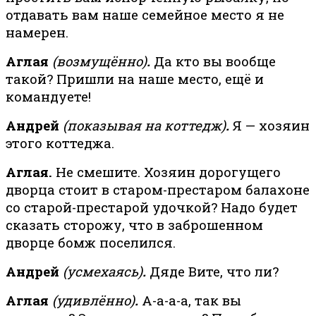
отдавать вам наше семейное место я не
намерен.
Аглая
(возмущённо)
.
Да кто вы вообще
такой? Пришли на наше место, ещё и
командуете!
Андрей
(показывая на коттедж)
.
Я — хозяин
этого коттеджа.
Аглая.
Не смешите. Хозяин дорогущего
дворца стоит в старом-престаром балахоне
со старой-престарой удочкой? Надо будет
сказать сторожу, что в заброшенном
дворце бомж поселился.
Андрей
(усмехаясь)
.
Дяде Вите, что ли?
Аглая
(удивлённо)
.
А-а-а-а, так вы