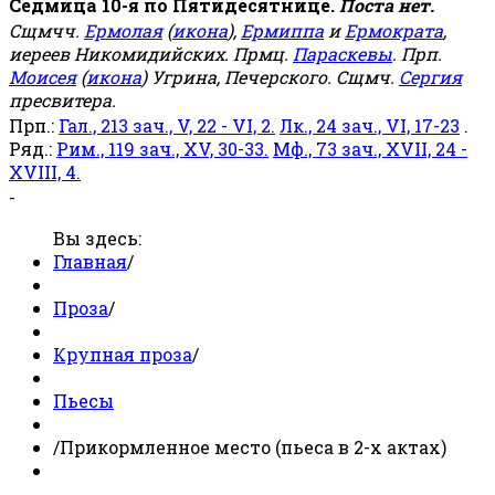
Седмица 10-я по Пятидесятнице.
Поста нет.
Сщмчч.
Ермолая
(
икона
),
Ермиппа
и
Ермократа
,
иереев Никомидийских. Прмц.
Параскевы
. Прп.
Моисея
(
икона
) Угрина, Печерского. Сщмч.
Сергия
пресвитера.
Прп.:
Гал., 213 зач., V, 22 - VI, 2.
Лк., 24 зач., VI, 17-23
.
Ряд.:
Рим., 119 зач., XV, 30-33.
Мф., 73 зач., XVII, 24 -
XVIII, 4.
-
Вы здесь:
Главная
/
Проза
/
Крупная проза
/
Пьесы
/
Прикормленное место (пьеса в 2-х актах)