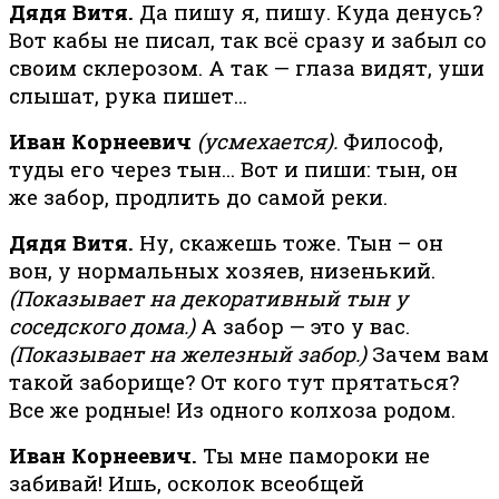
Дядя Витя.
Да пишу я, пишу. Куда денусь?
Вот кабы не писал, так всё сразу и забыл со
своим склерозом. А так — глаза видят, уши
слышат, рука пишет…
Иван Корнеевич
(усмехается).
Философ,
туды его через тын… Вот и пиши: тын, он
же забор, продлить до самой реки.
Дядя Витя.
Ну, скажешь тоже. Тын – он
вон, у нормальных хозяев, низенький.
(Показывает на декоративный тын у
соседского дома.)
А забор — это у вас.
(Показывает на железный забор.)
Зачем вам
такой заборище? От кого тут прятаться?
Все же родные! Из одного колхоза родом.
Иван Корнеевич.
Ты мне памороки не
забивай! Ишь, осколок всеобщей