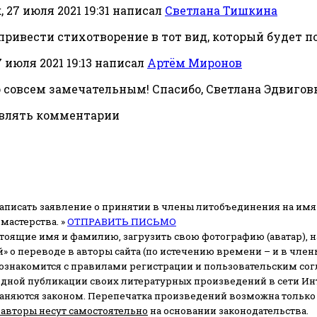
 27 июля 2021 19:31
написал
Светлана Тишкина
я привести стихотворение в тот вид, который будет 
 июля 2021 19:13
написал
Артём Миронов
 совсем замечательным! Спасибо, Светлана Эдвиговн
авлять комментарии
аписать заявление о принятии в члены литобъединения на имя
мастерства. »
ОТПРАВИТЬ ПИСЬМО
стоящие имя и фамилию, загрузить свою фотографию (аватар), на
» о переводе в авторы сайта (по истечению времени – и в чл
 ознакомится с правилами регистрации и пользовательским со
одной публикации своих литературных произведений в сети Ин
раняются законом.
Перепечатка произведений возможна только с 
 авторы несут самостоятельно
на основании законодательства.