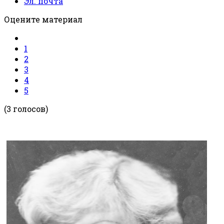
Эл. почта
Оцените материал
1
2
3
4
5
(3 голосов)