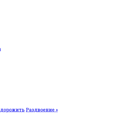
а
 дорожить
Раздвоение »