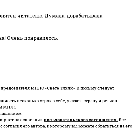
понятен читателю. Думала, дорабатывала.
а! Очень понравилось.
 председателя МПЛО «Свете Тихий».
К письму следует
писать несколько строк о себе, указать страну и регион
ены МПЛО
глашением.
тернет на основании
пользовательского соглашени
я
.
Все
согласия его автора, к которому вы можете обратиться на его