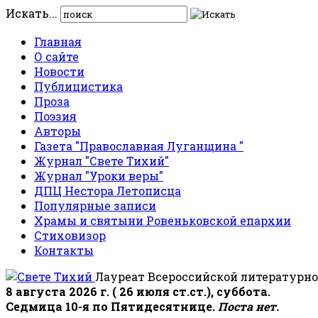
Искать...
Главная
О сайте
Новости
Публицистика
Проза
Поэзия
Авторы
Газета "Православная Луганщина "
Журнал "Свете Тихий"
Журнал "Уроки веры"
ДПЦ Нестора Летописца
Популярные записи
Храмы и святыни Ровеньковской епархии
Стиховизор
Контакты
Лауреат Всероссийской литературно
8 августа 2026 г. ( 26 июля ст.ст.), суббота.
Седмица 10-я по Пятидесятнице.
Поста нет.