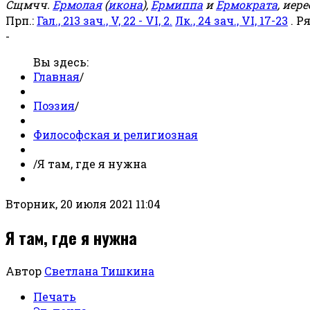
Сщмчч.
Ермолая
(
икона
),
Ермиппа
и
Ермократа
, иер
Прп.:
Гал., 213 зач., V, 22 - VI, 2.
Лк., 24 зач., VI, 17-23
. Р
-
Вы здесь:
Главная
/
Поэзия
/
Философская и религиозная
/
Я там, где я нужна
Вторник, 20 июля 2021 11:04
Я там, где я нужна
Автор
Светлана Тишкина
Печать