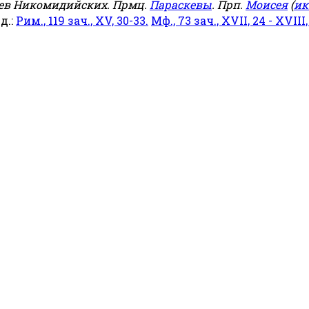
еев Никомидийских. Прмц.
Параскевы
. Прп.
Моисея
(
ик
яд.:
Рим., 119 зач., XV, 30-33.
Мф., 73 зач., XVII, 24 - XVIII,