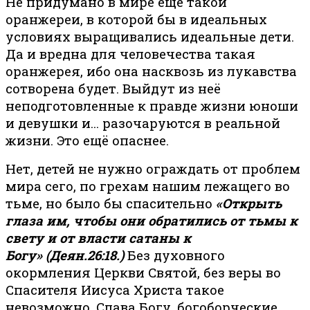
Не придумано в мире ещё такой
оранжереи, в которой бы в идеальных
условиях выращивались идеальные дети.
Да и вредна для человечества такая
оранжерея, ибо она насквозь из лукавства
сотворена будет. Выйдут из неё
неподготовленные к правде жизни юноши
и девушки и… разочаруются в реальной
жизни. Это ещё опаснее.
Нет, детей не нужно ограждать от проблем
мира сего, по грехам нашим лежащего во
тьме, но было бы спасительно
«Открыть
глаза им, чтобы они обратились от тьмы к
свету и от власти сатаны к
Богу»
(Деян.26:18.)
Без духовного
окормления Церкви Святой, без веры во
Спасителя Иисуса Христа такое
невозможно. Слава Богу, богоборческие