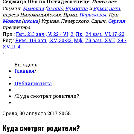
Седмица 10-я по Пятидесятнице.
Поста нет.
Сщмчч.
Ермолая
(
икона
),
Ермиппа
и
Ермократа
,
иереев Никомидийских. Прмц.
Параскевы
. Прп.
Моисея
(
икона
) Угрина, Печерского. Сщмч.
Сергия
пресвитера.
Прп.:
Гал., 213 зач., V, 22 - VI, 2.
Лк., 24 зач., VI, 17-23
.
Ряд.:
Рим., 119 зач., XV, 30-33.
Мф., 73 зач., XVII, 24 -
XVIII, 4.
-
Вы здесь:
Главная
/
Публицистика
/
Куда смотрят родители?
Среда, 30 августа 2017 20:58
Куда смотрят родители?