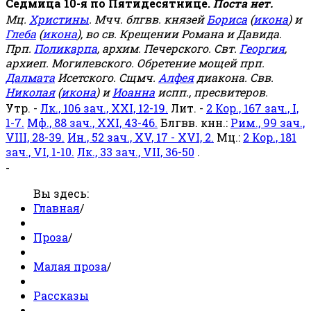
Седмица 10-я по Пятидесятнице.
Поста нет.
Мц.
Христины
. Мчч. блгвв. князей
Бориса
(
икона
) и
Глеба
(
икона
), во св. Крещении Романа и Давида.
Прп.
Поликарпа
, архим. Печерского. Свт.
Георгия
,
архиеп. Могилевского. Обретение мощей прп.
Далмата
Исетского. Сщмч.
Алфея
диакона. Свв.
Николая
(
икона
) и
Иоанна
испп., пресвитеров.
Утр. -
Лк., 106 зач., XXI, 12-19.
Лит. -
2 Кор., 167 зач., I,
1-7.
Мф., 88 зач., XXI, 43-46.
Блгвв. кнн.:
Рим., 99 зач.,
VIII, 28-39.
Ин., 52 зач., XV, 17 - XVI, 2.
Мц.:
2 Кор., 181
зач., VI, 1-10.
Лк., 33 зач., VII, 36-50
.
-
Вы здесь:
Главная
/
Проза
/
Малая проза
/
Рассказы