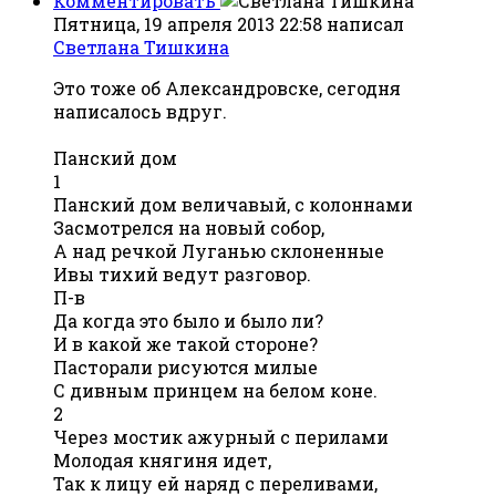
Комментировать
Пятница, 19 апреля 2013 22:58
написал
Светлана Тишкина
Это тоже об Александровске, сегодня
написалось вдруг.
Панский дом
1
Панский дом величавый, с колоннами
Засмотрелся на новый собор,
А над речкой Луганью склоненные
Ивы тихий ведут разговор.
П-в
Да когда это было и было ли?
И в какой же такой стороне?
Пасторали рисуются милые
С дивным принцем на белом коне.
2
Через мостик ажурный с перилами
Молодая княгиня идет,
Так к лицу ей наряд с переливами,