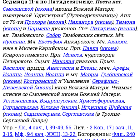
Седмица 11-я по Пятидесятнице.
Поста нет.
Смоленской
(
икона
) иконы Божией Матери,
именуемой "Одигитрия" (Путеводительница). Апп.
от 70-ти
Прохора
(
икона
),
Никанора
(
икона
),
Тимона
(
икона
) и
Пармена
диаконов. Свт.
Питирима
(
икона
),
еп. Тамбовского.
Собор
Тамбовских святых. Мч.
Иулиана
. Мч.
Евстафия
Анкирского. Мч.
Акакия
,
иже в Милете Карийском. Прп.
Павла
(
икона
)
Ксиропотамского. Прп.
Моисея
, чудотворца
Печерского. Сщмч.
Николая
диакона. Прмч.
Василия
, прмцц.
Анастасии
и
Елены
, мчч.
Арефы
,
Иоанна
,
Иоанна
,
Иоанна
и мц.
Мавры
.
Гребневской
(
икона
),
Костромской
и"Умиление"
Серафимо-
Дивеевской
(
икона
) икон Божией Матери. Чтимые
списки со Смоленской иконы Божией Матери:
Устюженская
,
Выдропусская
,
Христофоровская
,
Супрасльская
,
Югская
(
икона
),
Игрицкая
,
Шуйская
(
икона
),
Седмиезерная
,
Сергиевская
(в Троице-
Сергиевой Лавре).
Утр. -
Лк., 4 зач., I, 39-49, 56.
Лит. -
2 Кор., 171 зач., II,
3-15.
Мф., 94 зач., XXIII, 13-22.
Богородицы:
Флп., 240