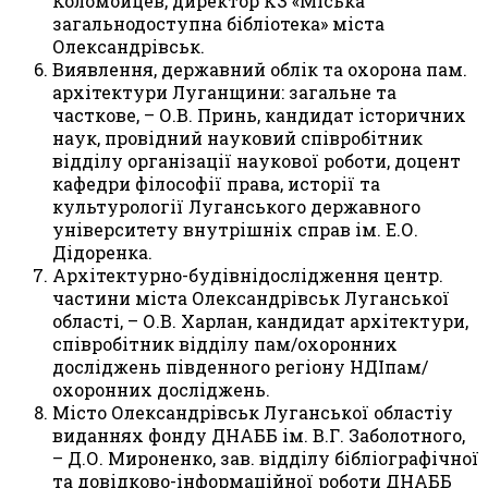
Коломойцев, директор КЗ «М
i
ська
загальнодоступна б
i
бл
i
отека» м
i
ста
Олександр
i
вськ.
Виявлення, державний обл
i
к та охорона пам.
арх
i
тектури Луганщини: загальне та
часткове, – О.В. Принь, кандидат
i
сторичних
наук, пров
i
дний науковий сп
i
вроб
i
тник
в
i
дд
i
лу орган
i
зац
i
ї наукової роботи, доцент
кафедри ф
i
лософ
i
ї права, истор
i
ї та
культуролог
i
ї Луганського державного
ун
i
верситету внутр
i
шн
i
х справ
i
м. Е.О.
Д
i
доренка.
Арх
i
тектурно-буд
i
вн
i
досл
i
дження центр.
частини м
i
ста Олександр
i
вськ Луганської
області, – О.В. Харлан, кандидат арх
i
тектури,
сп
i
вроб
i
тник в
i
дд
i
лу пам/охоронних
досл
i
джень п
i
вденного рег
i
ону НД
I
пам/
охоронних досл
i
джень.
М
i
сто Олександр
i
вськ Луганської област
i
у
виданнях фонду ДНАББ
i
м. В.Г. Заболотного,
– Д.О. Мироненко, зав. в
i
дд
i
лу б
i
бл
i
ограф
i
чної
та дов
i
дково-
i
нформац
i
йної роботи ДНАББ