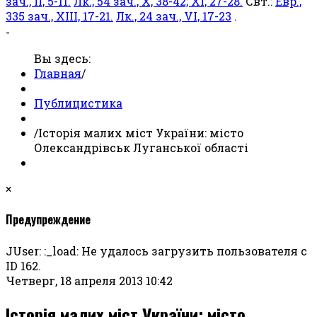
зач., II, 5-11.
Лк., 54 зач., X, 38-42; XI, 27-28.
Свт.:
Евр.,
335 зач., XIII, 17-21.
Лк., 24 зач., VI, 17-23
.
-
Вы здесь:
Главная
/
Публицистика
/
Історія малих міст України: місто
Олександрівськ Луганської області
×
Предупреждение
JUser: :_load: Не удалось загрузить пользователя с
ID 162.
Четверг, 18 апреля 2013 10:42
Історія малих міст України: місто