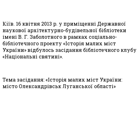
К
i
їв. 16 квітня 2013 р. у приміщенні Державної
наукової архітектурно-будівельної бібліотеки
імені В. Г. Заболотного в рамках соціально-
бібліотечного проекту «Історія малих міст
України» відбулось засідання бібліотечного клубу
«Національні святині».
Тема засідання: «Історія малих міст України:
місто Олександрівськ Луганської області»