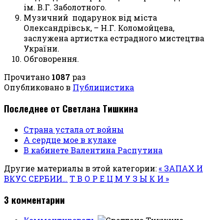
i
м. В.Г. Заболотного.
Музичний
подарунок в
i
д м
i
ста
Олександр
i
вськ, – Н.Г. Коломойцева,
заслужена артистка естрадного мистецтва
України.
Обговорення.
Прочитано
1087
раз
Опубликовано в
Публицистика
Последнее от Светлана Тишкина
Страна устала от войны
А сердце мое в кулаке
В кабинете Валентина Распутина
Другие материалы в этой категории:
« ЗАПАХ И
ВКУС СЕРБИИ…
Т В О Р Е Ц М У З Ы К И »
3
комментарии