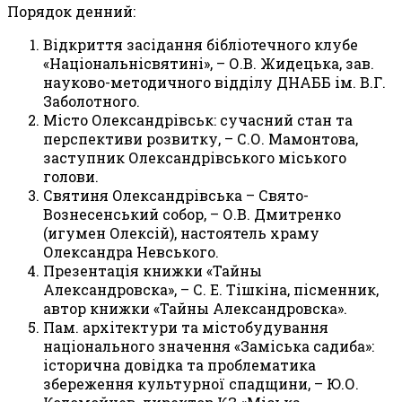
Порядок денний:
В
i
дкриття зас
i
дання б
i
бл
i
отечного клуб
e
«Нац
i
ональн
i
c
вятин
i
», – О.В. Жидецька, зав.
науково-методичного в
i
дд
i
лу ДНАББ
i
м. В.Г.
Заболотного.
М
i
сто Олександр
i
вськ: сучасний стан та
перспективи розвитку, – С.О. Мамонтова,
заступник Олександр
i
вського м
ic
ького
голови.
Святиня Олександр
i
вська – Свято-
Вознесенський собор, – О.В. Дмитренко
(игумен Олекс
i
й), настоятель храму
Олександра Невського.
Презентац
i
я книжки «Тайны
Александровска», – С. Е. Т
i
шк
i
на, п
i
сменник,
автор книжки «Тайны Александровска».
Пам. арх
i
тектури та м
i
стобудування
нац
i
онального значення «Зам
i
ська садиба»:
i
сторична дов
i
дка та проблематика
збереження культурної спадщини, – Ю.О.