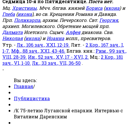
Седмица 10-я по Пятидесятнице.
Поста нет.
Мц.
Христины
. Мчч. блгвв. князей
Бориса
(
икона
) и
Глеба
(
икона
), во св. Крещении Романа и Давида.
Прп.
Поликарпа
, архим. Печерского. Свт.
Георгия
,
архиеп. Могилевского. Обретение мощей прп.
Далмата
Исетского. Сщмч.
Алфея
диакона. Свв.
Николая
(
икона
) и
Иоанна
испп., пресвитеров.
Утр. -
Лк., 106 зач., XXI, 12-19.
Лит. -
2 Кор., 167 зач., I,
1-7.
Мф., 88 зач., XXI, 43-46.
Блгвв. кнн.:
Рим., 99 зач.,
VIII, 28-39.
Ин., 52 зач., XV, 17 - XVI, 2.
Мц.:
2 Кор., 181
зач., VI, 1-10.
Лк., 33 зач., VII, 36-50
.
-
Вы здесь:
Главная
/
Публицистика
/
К 75-летию Луганской епархии. Интервью с
Виталием Даренским