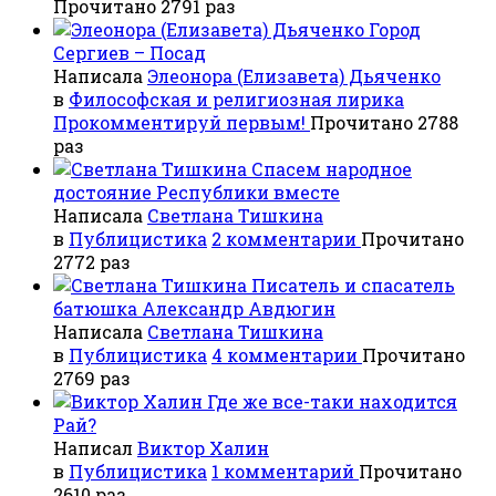
Прочитано 2791 раз
Город
Сергиев – Посад
Написала
Элеонора (Елизавета) Дьяченко
в
Философская и религиозная лирика
Прокомментируй первым!
Прочитано 2788
раз
Спасем народное
достояние Республики вместе
Написала
Светлана Тишкина
в
Публицистика
2 комментарии
Прочитано
2772 раз
Писатель и спасатель
батюшка Александр Авдюгин
Написала
Светлана Тишкина
в
Публицистика
4 комментарии
Прочитано
2769 раз
Где же все-таки находится
Рай?
Написал
Виктор Халин
в
Публицистика
1 комментарий
Прочитано
2610 раз