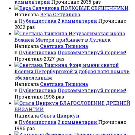
комментарий
Прочитано 2035 раз
ПОЛКОВЫЕ СВЯЩЕННИКИ
Написала
Вера Селуянова
в
Публицистика
2 комментарии
Прочитано
2032 раз
Иерусалимская икона
Божией Матери прибывает в Луганск
Написала
Светлана Тишкина
в
Публицистика
Прокомментируй первым!
Прочитано 2027 раз
Фонд имени святой
Ксении Петербургской и добрая воля помочь
обездоленным
Написала
Светлана Тишкина
в
Публицистика
Прокомментируй первым!
Прочитано 1998 раз
БЛАГОСЛОВЕНИЕ ДРЕВНЕЙ
ВИЗАНТИИ
Написала
Ольга Цвиркун
в
Публицистика
2 комментарии
Прочитано
1996 раз
Народные ремёсла и