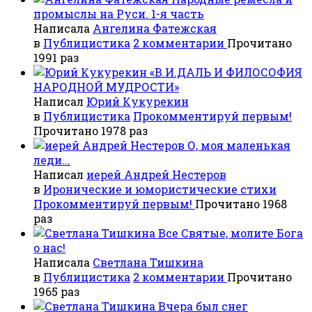
промыслы на Руси. 1-я часть
Написала
Ангелина Фатежская
в
Публицистика
2 комментарии
Прочитано
1991 раз
«В.И.ДАЛЬ И ФИЛОСОФИЯ
НАРОДНОЙ МУДРОСТИ»
Написал
Юрий Кукурекин
в
Публицистика
Прокомментируй первым!
Прочитано 1978 раз
О, моя маленькая
леди...
Написал
иерей Андрей Нестеров
в
Иронические и юмористические стихи
Прокомментируй первым!
Прочитано 1968
раз
Все Святые, молите Бога
о нас!
Написала
Светлана Тишкина
в
Публицистика
2 комментарии
Прочитано
1965 раз
Вчера был снег