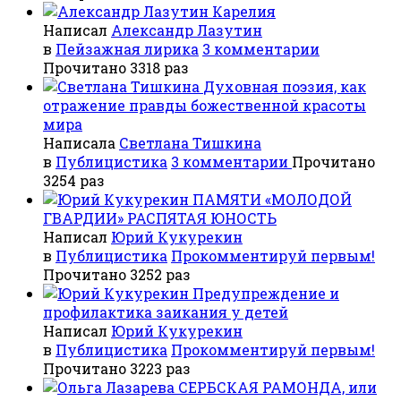
Карелия
Написал
Александр Лазутин
в
Пейзажная лирика
3 комментарии
Прочитано 3318 раз
Духовная поэзия, как
отражение правды божественной красоты
мира
Написала
Светлана Тишкина
в
Публицистика
3 комментарии
Прочитано
3254 раз
ПАМЯТИ «МОЛОДОЙ
ГВАРДИИ» РАСПЯТАЯ ЮНОСТЬ
Написал
Юрий Кукурекин
в
Публицистика
Прокомментируй первым!
Прочитано 3252 раз
Предупреждение и
профилактика заикания у детей
Написал
Юрий Кукурекин
в
Публицистика
Прокомментируй первым!
Прочитано 3223 раз
СЕРБСКАЯ РАМОНДА, или