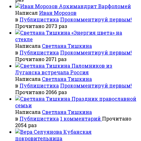
Архимандрит Варфоломей
Написал
Иван Морозов
в
Публицистика
Прокомментируй первым!
Прочитано 2073 раз
«Энергия цвета» на
стекле
Написала
Светлана Тишкина
в
Публицистика
Прокомментируй первым!
Прочитано 2071 раз
Паломников из
Луганска встречала Россия
Написала
Светлана Тишкина
в
Публицистика
Прокомментируй первым!
Прочитано 2066 раз
Праздник православной
семьи
Написала
Светлана Тишкина
в
Публицистика
1 комментарий
Прочитано
2054 раз
Кубанская
покровительница