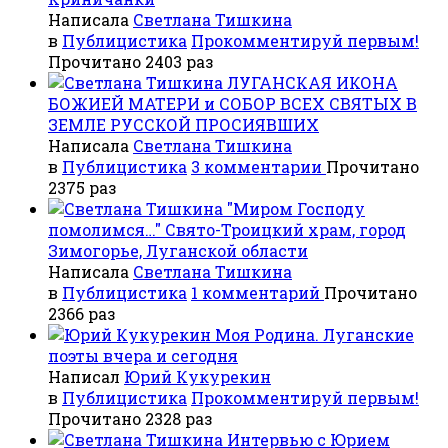
Написала
Светлана Тишкина
в
Публицистика
Прокомментируй первым!
Прочитано 2403 раз
ЛУГАНСКАЯ ИКОНА
БОЖИЕЙ МАТЕРИ и СОБОР ВСЕХ СВЯТЫХ В
ЗЕМЛЕ РУССКОЙ ПРОСИЯВШИХ
Написала
Светлана Тишкина
в
Публицистика
3 комментарии
Прочитано
2375 раз
"Миром Господу
помолимся…" Свято-Троицкий храм, город
Зимогорье, Луганской области
Написала
Светлана Тишкина
в
Публицистика
1 комментарий
Прочитано
2366 раз
Моя Родина. Луганские
поэты вчера и сегодня
Написал
Юрий Кукурекин
в
Публицистика
Прокомментируй первым!
Прочитано 2328 раз
Интервью с Юрием