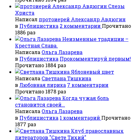
Слезы
Христа
Написал
протоиерей Александр Авдюгин
в
Публицистика
2 комментарии
Прочитано
1886 раз
Неизменные традиции –
Крестная Слава.
Написала
Ольга Лазарева
в
Публицистика
Прокомментируй первым!
Прочитано 1884 раз
Яблоневый цвет
Написала
Светлана Тишкина
в
Любовная лирика
7 комментарии
Прочитано 1878 раз
Когда чужая боль
становится своей…
Написала
Ольга Лазарева
в
Публицистика
1 комментарий
Прочитано
1877 раз
Клуб православных
литераторов "Свете Тихий"