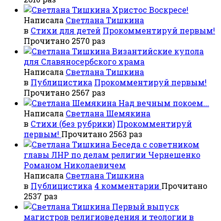
Христос Воскресе!
Написала
Светлана Тишкина
в
Стихи для детей
Прокомментируй первым!
Прочитано 2570 раз
Византийские купола
для Славяносербского храма
Написала
Светлана Тишкина
в
Публицистика
Прокомментируй первым!
Прочитано 2567 раз
Над вечным покоем...
Написала
Светлана Шемякина
в
Стихи (без рубрики)
Прокомментируй
первым!
Прочитано 2563 раз
Беседа с советником
главы ЛНР по делам религии Чернешенко
Романом Николаевичем
Написала
Светлана Тишкина
в
Публицистика
4 комментарии
Прочитано
2537 раз
Первый выпуск
магистров религиоведения и теологии в