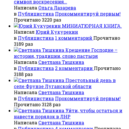
символ воскресения…
Написала
Ольга Лазарева
в
Публицистика
Прокомментируй первым!
Прочитано 3220 раз
МИНИАТЮРНАЯ КНИГА.
Написал
Юрий Кукурекин
в
Публицистика
1 комментарий
Прочитано
3189 раз
Крещение Господне –
история, традиции, слово пастыря
Написала
Светлана Тишкина
в
Публицистика
2 комментарии
Прочитано
3188 раз
Престольный день в
селе Фрунзе Луганской области
Написала
Светлана Тишкина
в
Публицистика
Прокомментируй первым!
Прочитано 3128 раз
Уйти, чтобы остаться и
навести порядок в ЛНР
Написала
Светлана Тишкина
в
Публицистика
4 комментарии
Прочитано