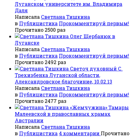
Луганском университете им. Владимира
Даля
Написала
Светлана Тишкина
в
Публицистика
Прокомментируй первым!
Прочитано 2500 раз
Олег Щербанюк в
Луганске
Написала
Светлана Тишкина
в
Публицистика
Прокомментируй первым!
Прочитано 2492 раз
Светоч духовный С.
Трехизбенка Луганской области,
Александровское благочиние, 10.02.13
Написала
Светлана Тишкина
в
Публицистика
Прокомментируй первым!
Прочитано 2477 раз
«Жемчужина» Тамары
Малеевской в православных храмах
Австралии
Написала
Светлана Тишкина
в
Публицистика
4 комментарии
Прочитано