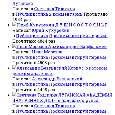
Луганска
Написала
Светлана Тишкина
в
Публицистика
2 комментарии
Прочитано
4944 раз
Д У Ш И С О С Т О Я Н Ь Е
Написал
Юрий Кукурекин
в
Публицистика
Прокомментируй первым!
Прочитано 4844 раз
Архимандрит Варфоломей
Написал
Иван Морозов
в
Публицистика
Прокомментируй первым!
Прочитано 4508 раз
Корпус, о котором
должны знать все.
Написал
Александр Безгинский
в
Публицистика
Прокомментируй первым!
Прочитано 4408 раз
ЛУГАНСКАЯ АКАДЕМИЯ
ВНУТРЕННИХ ДЕЛ – в надежных руках!
Написала
Светлана Тишкина
в
Публицистика
Прокомментируй первым!