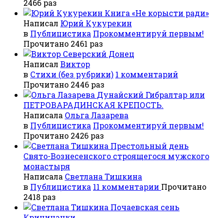
2466 раз
Книга «Не корысти ради»
Написал
Юрий Кукурекин
в
Публицистика
Прокомментируй первым!
Прочитано 2461 раз
Северский Донец
Написал
Виктор
в
Стихи (без рубрики)
1 комментарий
Прочитано 2446 раз
Дунайский Гибралтар или
ПЕТРОВАРАДИНСКАЯ КРЕПОСТЬ.
Написала
Ольга Лазарева
в
Публицистика
Прокомментируй первым!
Прочитано 2426 раз
Престольный день
Свято-Вознесенского строящегося мужского
монастыря
Написала
Светлана Тишкина
в
Публицистика
11 комментарии
Прочитано
2418 раз
Почаевская сень
Криничанки