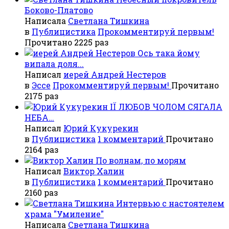
Боково-Платово
Написала
Светлана Тишкина
в
Публицистика
Прокомментируй первым!
Прочитано 2225 раз
Ось така йому
випала доля...
Написал
иерей Андрей Нестеров
в
Эссе
Прокомментируй первым!
Прочитано
2175 раз
ІЇ ЛЮБОВ ЧОЛОМ СЯГАЛА
НЕБА…
Написал
Юрий Кукурекин
в
Публицистика
1 комментарий
Прочитано
2164 раз
По волнам, по морям
Написал
Виктор Халин
в
Публицистика
1 комментарий
Прочитано
2160 раз
Интервью с настоятелем
храма "Умиление"
Написала
Светлана Тишкина