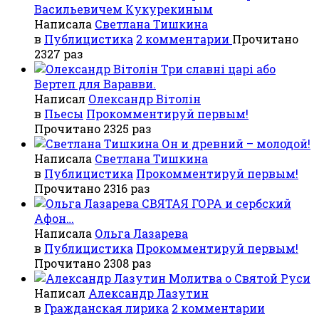
Васильевичем Кукурекиным
Написала
Светлана Тишкина
в
Публицистика
2 комментарии
Прочитано
2327 раз
Три славні царі або
Вертеп для Варавви.
Написал
Олександр Вітолін
в
Пьесы
Прокомментируй первым!
Прочитано 2325 раз
Он и древний – молодой!
Написала
Светлана Тишкина
в
Публицистика
Прокомментируй первым!
Прочитано 2316 раз
СВЯТАЯ ГОРА и сербский
Афон…
Написала
Ольга Лазарева
в
Публицистика
Прокомментируй первым!
Прочитано 2308 раз
Молитва о Святой Руси
Написал
Александр Лазутин
в
Гражданская лирика
2 комментарии