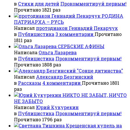
в
Стихи для детей
Прокомментируй первым!
Прочитано 1821 раз
РОДИНА
ПАТРИАРХА – РУСЬ
Написал
протодиакон Геннадий Пекарчук
в
Публицистика
3 комментарии
Прочитано
1811 раз
СЕРБСКИЕ АФИНЫ
Написала
Ольга Лазарева
в
Публицистика
Прокомментируй первым!
Прочитано 1808 раз
"Сонце дитинства"
Написал
Александр Безгинский
в
Рассказы
4 комментарии
Прочитано 1801
раз
НИКТО НЕ ЗАБЫТ, НИЧТО
НЕ ЗАБЫТО
Написал
Юрий Кукурекин
в
Публицистика
Прокомментируй первым!
Прочитано 1796 раз
Крещенская купель на