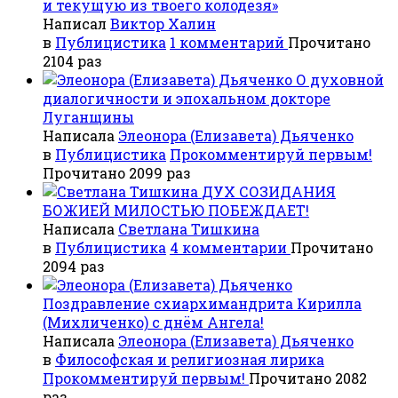
и текущую из твоего колодезя»
Написал
Виктор Халин
в
Публицистика
1 комментарий
Прочитано
2104 раз
О духовной
диалогичности и эпохальном докторе
Луганщины
Написала
Элеонора (Елизавета) Дьяченко
в
Публицистика
Прокомментируй первым!
Прочитано 2099 раз
ДУХ СОЗИДАНИЯ
БОЖИЕЙ МИЛОСТЬЮ ПОБЕЖДАЕТ!
Написала
Светлана Тишкина
в
Публицистика
4 комментарии
Прочитано
2094 раз
Поздравление схиархимандрита Кирилла
(Михличенко) с днём Ангела!
Написала
Элеонора (Елизавета) Дьяченко
в
Философская и религиозная лирика
Прокомментируй первым!
Прочитано 2082
раз