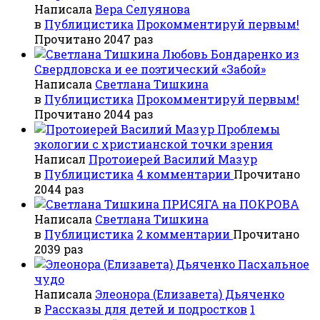
Написала
Вера Селуянова
в
Публицистика
Прокомментируй первым!
Прочитано 2047 раз
Любовь Бондаренко из
Свердловска и ее поэтический «Забой»
Написала
Светлана Тишкина
в
Публицистика
Прокомментируй первым!
Прочитано 2044 раз
Проблемы
экологии с христианской точки зрения
Написал
Протоиерей Василий Мазур
в
Публицистика
4 комментарии
Прочитано
2044 раз
ПРИСЯГА на ПОКРОВА
Написала
Светлана Тишкина
в
Публицистика
2 комментарии
Прочитано
2039 раз
Пасхальное
чудо
Написала
Элеонора (Елизавета) Дьяченко
в
Рассказы для детей и подростков
1