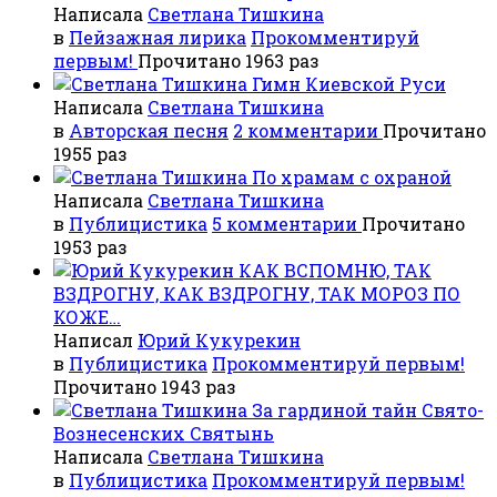
Написала
Светлана Тишкина
в
Пейзажная лирика
Прокомментируй
первым!
Прочитано 1963 раз
Гимн Киевской Руси
Написала
Светлана Тишкина
в
Авторская песня
2 комментарии
Прочитано
1955 раз
По храмам с охраной
Написала
Светлана Тишкина
в
Публицистика
5 комментарии
Прочитано
1953 раз
КАК ВСПОМНЮ, ТАК
ВЗДРОГНУ, КАК ВЗДРОГНУ, ТАК МОРОЗ ПО
КОЖЕ…
Написал
Юрий Кукурекин
в
Публицистика
Прокомментируй первым!
Прочитано 1943 раз
За гардиной тайн Свято-
Вознесенских Святынь
Написала
Светлана Тишкина
в
Публицистика
Прокомментируй первым!