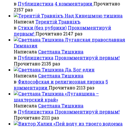
в
Публицистика
4 комментарии
Прочитано
2157 раз
Над Кинешмою тишина
Написал
Терентiй Травнiкъ
в
Стихи (без рубрики)
Прокомментируй
первым!
Прочитано 2147 раз
Луганская православная
Гимназия
Написала
Светлана Тишкина
в
Публицистика
Прокомментируй первым!
Прочитано 2135 раз
Да, Бог един
Написала
Светлана Тишкина
в
Философская и религиозная лирика
5
комментарии
Прочитано 2113 раз
«Луганщина –
шахтерский край»
Написала
Светлана Тишкина
в
Публицистика
Прокомментируй первым!
Прочитано 2111 раз
«Пей воду из твоего водоема