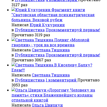
3127 раз
Фрагмент книги
"Сватовская областная психиатрическая
больница. Вековой рубеж
Написал
Юрий Кукурекин
в
Публицистика
Прокомментируй первым!
Прочитано 3119 раз
Подвиг «Молодой
гвардии» - урок на все времена
Написала
Светлана Тишкина
в
Публицистика
Прокомментируй первым!
Прочитано 3067 раз
В Киселеву Балку?
Едем!!!
Написала
Светлана Тишкина
в
Публицистика
1 комментарий
Прочитано
3053 раз
«Дорогому Человеку на
память»: стихи Блаженнейшего изданы
отдельной книгой
Написала
Ольга Цвиркун