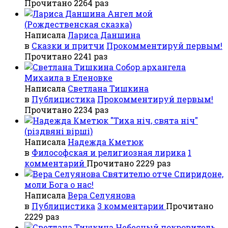
Прочитано 2264 раз
Ангел мой
(Рождественская сказка)
Написала
Лариса Даншина
в
Сказки и притчи
Прокомментируй первым!
Прочитано 2241 раз
Собор архангела
Михаила в Еленовке
Написала
Светлана Тишкина
в
Публицистика
Прокомментируй первым!
Прочитано 2234 раз
"Тиха ніч, свята ніч"
(різдвяні вірші)
Написала
Надежда Кметюк
в
Философская и религиозная лирика
1
комментарий
Прочитано 2229 раз
Святителю отче Спиридоне,
моли Бога о нас!
Написала
Вера Селуянова
в
Публицистика
3 комментарии
Прочитано
2229 раз
Небесный покровитель