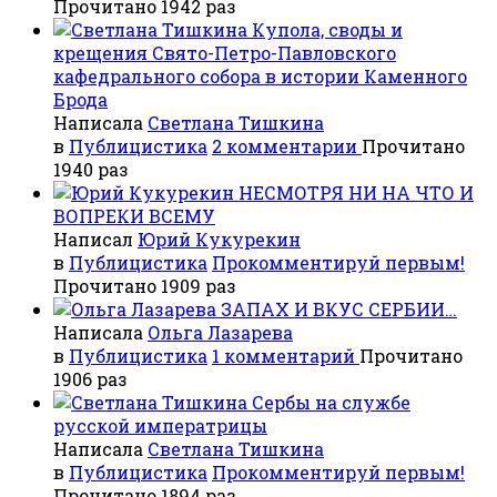
Прочитано 1942 раз
Купола, своды и
крещения Свято-Петро-Павловского
кафедрального собора в истории Каменного
Брода
Написала
Светлана Тишкина
в
Публицистика
2 комментарии
Прочитано
1940 раз
НЕСМОТРЯ НИ НА ЧТО И
ВОПРЕКИ ВСЕМУ
Написал
Юрий Кукурекин
в
Публицистика
Прокомментируй первым!
Прочитано 1909 раз
ЗАПАХ И ВКУС СЕРБИИ…
Написала
Ольга Лазарева
в
Публицистика
1 комментарий
Прочитано
1906 раз
Сербы на службе
русской императрицы
Написала
Светлана Тишкина
в
Публицистика
Прокомментируй первым!
Прочитано 1894 раз