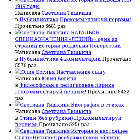
1919 годы
Написала
Светлана Тишкина
в
Публицистика
Прокомментируй первым!
Прочитано 5681 раз
БАТАЛЬОН
СПЕЦНАЗНАЧЕНИЯ «ЛЕШИЙ» - одна из
страниц истории рождения Новороссии
Написала
Светлана Тишкина
в
Публицистика
4 комментарии
Прочитано
5570 раз
Наставление сыну
Написала
Юлия Богиня
в
Философская и религиозная лирика
Прокомментируй первым!
Прочитано 5432
раз
Биография в стихах
Написала
Светлана Тишкина
в
Стихи (без рубрики)
Прокомментируй
первым!
Прочитано 5251 раз
История и настоящее
Свято-Николо-Преображенской общины