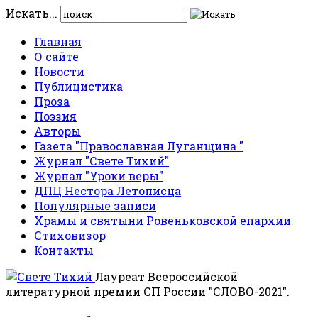
Искать...
Главная
О сайте
Новости
Публицистика
Проза
Поэзия
Авторы
Газета "Православная Луганщина "
Журнал "Свете Тихий"
Журнал "Уроки веры"
ДПЦ Нестора Летописца
Популярные записи
Храмы и святыни Ровеньковской епархии
Стиховизор
Контакты
Лауреат Всероссийской
литературной премии СП России "СЛОВО-2021".