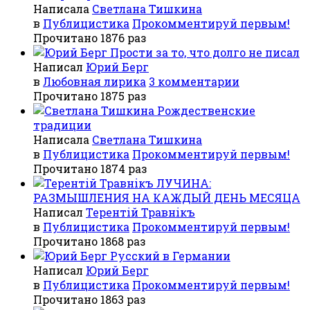
Написала
Светлана Тишкина
в
Публицистика
Прокомментируй первым!
Прочитано 1876 раз
Прости за то, что долго не писал
Написал
Юрий Берг
в
Любовная лирика
3 комментарии
Прочитано 1875 раз
Рождественские
традиции
Написала
Светлана Тишкина
в
Публицистика
Прокомментируй первым!
Прочитано 1874 раз
ЛУЧИНА:
РАЗМЫШЛЕНИЯ НА КАЖДЫЙ ДЕНЬ МЕСЯЦА
Написал
Терентiй Травнiкъ
в
Публицистика
Прокомментируй первым!
Прочитано 1868 раз
Русский в Германии
Написал
Юрий Берг
в
Публицистика
Прокомментируй первым!
Прочитано 1863 раз