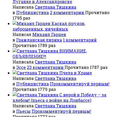
Луганке в Александровске
Написала
Светлана Тишкина
в
Публицистика
2 комментарии
Прочитано
1795 раз
Каскад прудов,
заброшенных, ничейных
Написал
Михаил Гарцев
в
Гражданская лирика
1 комментарий
Прочитано 1789 раз
ВНИМАНИЕ,
ОБЪЯВЛЕНИЕ!!!
Написала
Светлана Тишкина
в
Эссе
23 комментарии
Прочитано 1787 раз
Пчела в Храме
Написала
Светлана Тишкина
в
Публицистика
Прокомментируй первым!
Прочитано 1779 раз
С верой в Победу – за
хлебом! (пьеса о войне на Донбассе)
Написала
Светлана Тишкина
в
Пьесы
Прокомментируй первым!
Прочитано 1772 раз