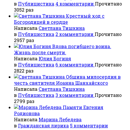
в
Публицистика
4 комментарии
Прочитано
3052 раз
Крестный ход с
Богородицей в сердце
Написала
Светлана Тишкина
в
Публицистика
2 комментарии
Прочитано
2957 раз
Вдова погибшего воина.
Жизнь после смерти.
Написала
Юлия Богиня
в
Публицистика
6 комментарии
Прочитано
2822 раз
Община милосердия в
честь святителя Иоанна Шанхайского
Написала
Светлана Тишкина
в
Публицистика
3 комментарии
Прочитано
2799 раз
Памяти Евгения
Родионова
Написала
Марина Лебедева
в
Гражданская лирика
5 комментарии