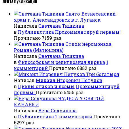
ЛЕНТА ПУБЛИКАЦИЙ
Свято-Вознесенский
храм г. Александровск в г. Луганск
Написала
Светлана Тишкина
в
Публицистика
Прокомментируй первым!
Прочитано 7159 раз
Стихи иеромонаха
Романа (Матюшина)
Написала
Светлана Тишкина
в
Философская и религиозная лирика
1
комментарий
Прочитано 6882 раз
Три богатыря
Написал
Михаил Игоревич Петухов
в
Циклы стихов и поэмы
Прокомментируй
первым!
Прочитано 6456 раз
ЧУДЕСА У СВЯТОЙ
КАНАВКИ
Написала
Вера Селуянова
в
Публицистика
1 комментарий
Прочитано
6297 раз
История и выводы 1917-