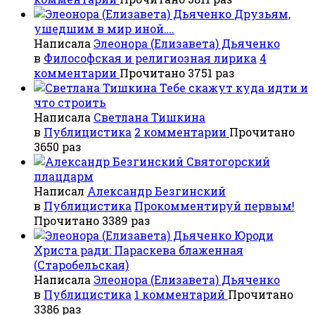
Друзьям,
ушедшим в мир иной….
Написала
Элеонора (Елизавета) Дьяченко
в
Философская и религиозная лирика
4
комментарии
Прочитано 3751 раз
Тебе скажут куда идти и
что строить
Написала
Светлана Тишкина
в
Публицистика
2 комментарии
Прочитано
3650 раз
Святогорский
плацдарм
Написал
Александр Безгинский
в
Публицистика
Прокомментируй первым!
Прочитано 3389 раз
Юроди
Христа ради: Параскева блаженная
(Старобельская)
Написала
Элеонора (Елизавета) Дьяченко
в
Публицистика
1 комментарий
Прочитано
3386 раз