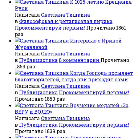
К 1025-летию Крещения
Руси
Написала
Светлана Тишкина
в
Философская и религиозная лирика
Прокомментируй первым!
Прочитано 1861
раз
Интервью с Ириной
Журавлевой
Написала
Светлана Тишкина
в
Публицистика
8 комментарии
Прочитано
1853 раз
Когда Господь посылает
благотворителей, тогда они приходят сами
Написала
Светлана Тишкина
в
Публицистика
Прокомментируй первым!
Прочитано 1850 раз
Вручение медалей «За
ВЕРУ и ВОЛЮ»
Написала
Светлана Тишкина
в
Публицистика
Прокомментируй первым!
Прочитано 1839 раз
Драгоценный опыт