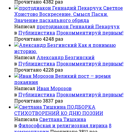
Прочитано 4382 раз
Светлое
Христово Воскресение. Смысл Пасхи.
Значение пасхального обряда
Написал
протодиакон Геннадий Пекарчук
в
Публицистика
Прокомментируй первым!
Прочитано 4248 раз
Как я понимаю
историю.
Написал
Александр Безгинский
в
Публицистика
Прокомментируй первым!
Прочитано 4228 раз
Великий пост — время
покаяния
Написал
Иван Морозов
в
Публицистика
Прокомментируй первым!
Прочитано 3837 раз
ПОДБОРКА
СТИХОТВОРЕНИЙ КО ДНЮ ПОЭЗИИ
Написала
Светлана Тишкина
в
Философская и религиозная лирика
8
комментарии
Прочитано 3811 раз